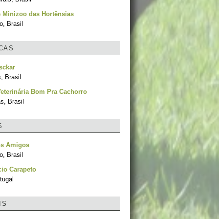
 Minizoo das Hortênsias
, Brasil
ICAS
sckar
, Brasil
Veterinária Bom Pra Cachorro
, Brasil
S
s Amigos
, Brasil
cio Carapeto
tugal
IS