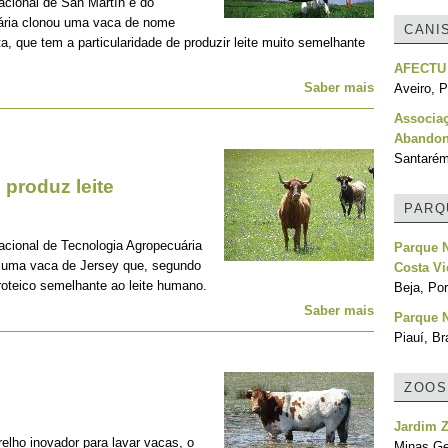
acional de San Martín e do
uária clonou uma vaca de nome
CANI
 que tem a particularidade de produzir leite muito semelhante
AFECTU
Saber mais
Aveiro, P
Associa
Abandon
Santarém
 produz leite
PARQ
acional de Tecnologia Agropecuária
Parque N
e uma vaca de Jersey que, segundo
Costa Vi
proteico semelhante ao leite humano.
Beja, Por
Saber mais
Parque N
Piauí, Br
ZOOS
Jardim Z
ho inovador para lavar vacas, o
Minas Ger