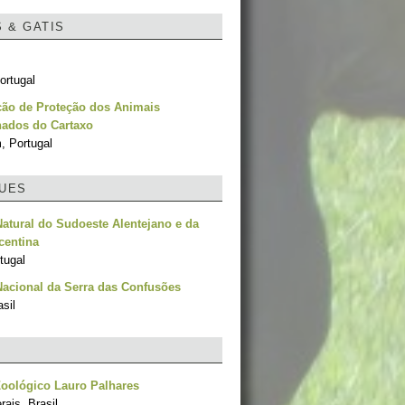
S & GATIS
ortugal
ção de Proteção dos Animais
ados do Cartaxo
, Portugal
UES
atural do Sudoeste Alentejano e da
centina
tugal
acional da Serra das Confusões
asil
oológico Lauro Palhares
ais, Brasil