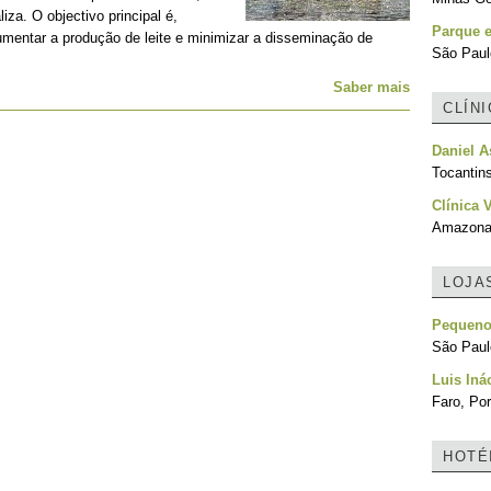
za. O objectivo principal é,
Parque e
umentar a produção de leite e minimizar a disseminação de
São Paulo
Saber mais
CLÍN
Daniel A
Tocantins
Clínica 
Amazonas
LOJA
Pequeno
São Paulo
Luis Iná
Faro, Por
HOTÉ