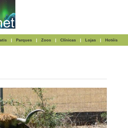
atis
|
Parques
|
Zoos
|
Clínicas
|
Lojas
|
Hotéis