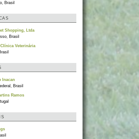
, Brasil
ICAS
et Shopping, Ltda
sso, Brasil
Clínica Veterinária
rasil
S
p Inacan
ederal, Brasil
artins Ramos
tugal
IS
ogs
asil