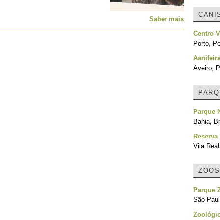
CANI
Saber mais
Centro V
Porto, Po
Aanifeir
Aveiro, P
PARQ
Parque 
Bahia, Br
Reserva 
Vila Real
ZOOS
Parque 
São Paulo
Zoológic