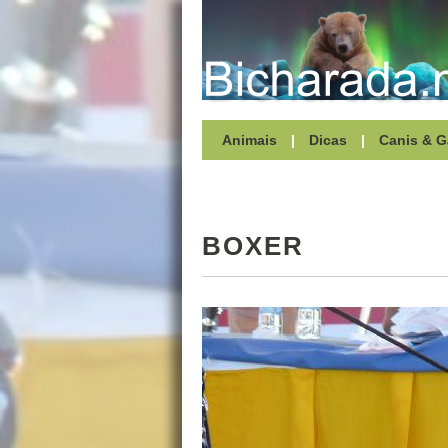
Animais
|
Dicas
|
Canis & G
BOXER