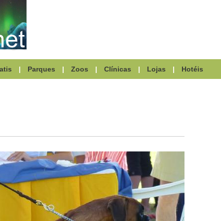
atis
|
Parques
|
Zoos
|
Clínicas
|
Lojas
|
Hotéis