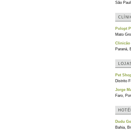
São Paulo
CLÍN
Polopt P
Mato Gro
Clinicão 
Paraná, B
LOJA
Pet Sho
Distrito F
Jorge M
Faro, Por
HOTÉ
Dudu G
Bahia, Br