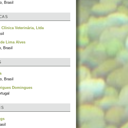
, Brasil
ICAS
 Clínica Veterinária, Ltda
sil
 de Lima Alves
, Brasil
S
a
, Brasil
rigues Domingues
ortugal
IS
ogs
asil