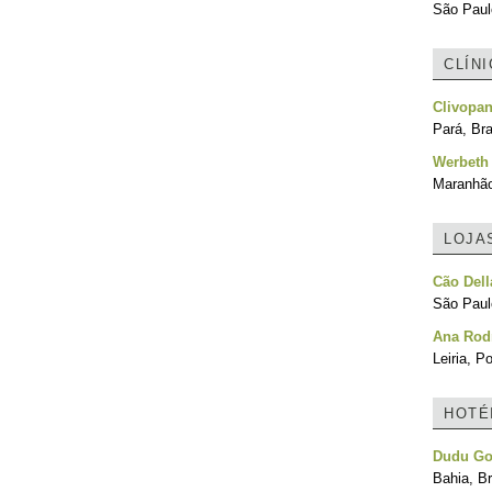
São Paulo
CLÍN
Clivopan
Pará, Bra
Werbeth
Maranhão
LOJA
Cão Dell
São Paulo
Ana Rod
Leiria, P
HOTÉ
Dudu G
Bahia, Br