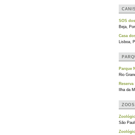
CANI
SOS dos
Beja, Por
Casa do
Lisboa, P
PARQ
Parque N
Rio Grand
Reserva 
Ilha da M
ZOOS
Zoológic
São Paulo
Zoológic