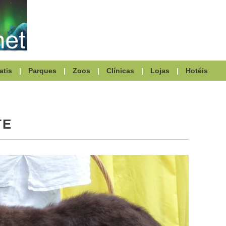
atis
|
Parques
|
Zoos
|
Clínicas
|
Lojas
|
Hotéis
TE