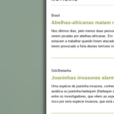
Brasil
Abelhas-africanas matam n
Nos últimos dias, pelo menos duas pessoa
serem picadas por abelhas-africanas. Em
estavam a trabalhar quando foram atacada
terem provocado a fúria destes terríveis i
Grã-Bretanha
Joaninhas invasoras alar
Uma espécie de joaninha invasora, conhec
asiática ou joaninha-harlequim (Harlequin s
entre os investigadores, que vêem as es
risco por esta espécie invasora, que está