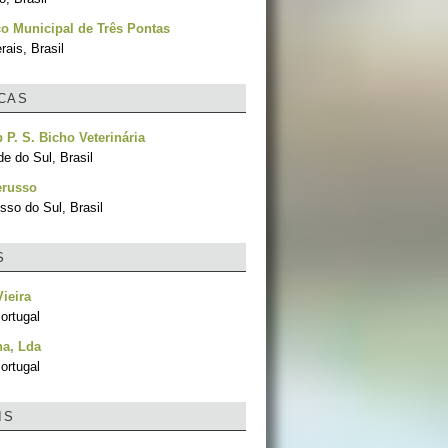
o Municipal de Três Pontas
ais, Brasil
ICAS
 P. S. Bicho Veterinária
e do Sul, Brasil
erusso
sso do Sul, Brasil
S
Vieira
ortugal
ha, Lda
ortugal
IS