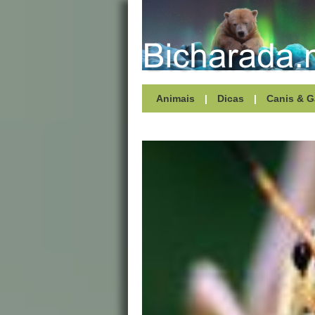
Animais
|
Dicas
|
Canis & G