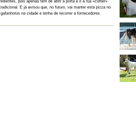
edientes, pois apenas tem de abrir a porta e ir à rua «colher»
radicional. E já avisou que, no futuro, vai manter esta pizza no
gafanhotos na cidade e tenha de recorrer a fornecedores