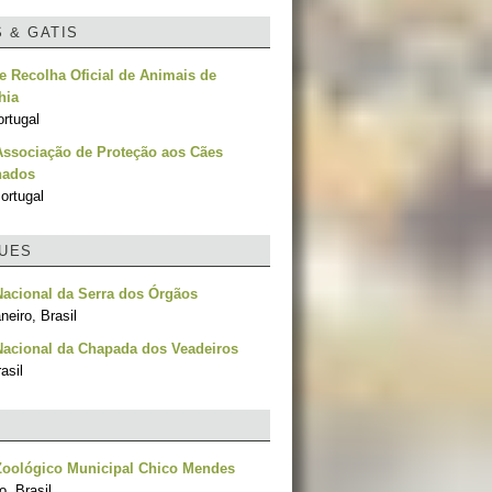
S & GATIS
e Recolha Oficial de Animais de
hia
rtugal
Associação de Proteção aos Cães
nados
ortugal
UES
acional da Serra dos Órgãos
neiro, Brasil
Nacional da Chapada dos Veadeiros
asil
Zoológico Municipal Chico Mendes
, Brasil