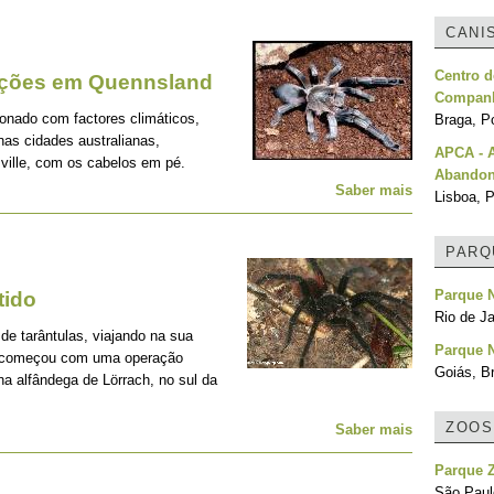
CANI
Centro d
ações em Quennsland
Compan
ionado com factores climáticos,
Braga, Po
nas cidades australianas,
APCA - 
ville, com os cabelos em pé.
Abando
Saber mais
Lisboa, P
PARQ
Parque N
tido
Rio de Ja
de tarântulas, viajando na sua
Parque 
do começou com uma operação
Goiás, Br
na alfândega de Lörrach, no sul da
ZOOS
Saber mais
Parque 
São Paulo