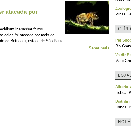
Zoológic
er atacada por
Minas Ger
CLÍN
ecidiram ir apanhar frutos
a delas foi atacada por mais de
Pet Shop
ade de Botucatu, estado de São Paulo.
Rio Grand
Saber mais
Valdir P
Mato Gro
LOJA
Alberto 
Lisboa, P
Distrilin
Lisboa, P
HOTÉ