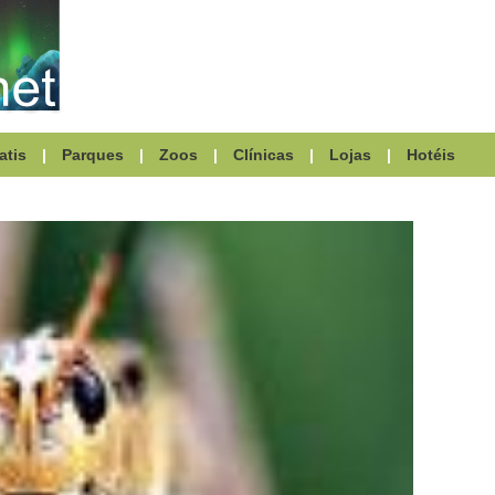
atis
|
Parques
|
Zoos
|
Clínicas
|
Lojas
|
Hotéis