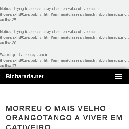
Notice
: Trying to access array offset on value of type null in
/home/sxhd01ne/public_html/animais/classes/class.html.bicharada.inc.
on line
25
Notice
: Trying to access array offset on value of type null in
/home/sxhd01ne/public_html/animais/classes/class.html.bicharada.inc.
on line
26
Warning
: Division by zero in
/home/sxhd01ne/public_html/animais/classes/class.html.bicharada.inc.
on line
27
Bicharada.net
MORREU O MAIS VELHO
ORANGOTANGO A VIVER EM
CATIVEIRO