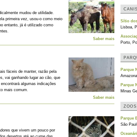
CANI
adicalmente mudou de utilidade.
la primeira vez, usou-o como meio
Sítio do
no entanto, já é utilizado como
Lisboa, P
ntes.
Associa
Saber mais
Porto, Po
PARQ
Parque N
is fáceis de manter, razão pela
Amazonas
os, vai ganhando lugar ao cão, que
, encontrará algumas indicações
Parque N
nto mais comum.
Minas Ger
Saber mais
ZOOS
Parque E
São Paulo
adores que vivem um pouco por
Oceanári
 dos desertos até ao cume das