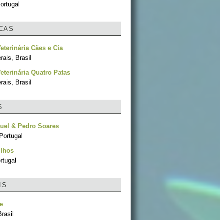
ortugal
ICAS
Veterinária Cães e Cia
ais, Brasil
Veterinária Quatro Patas
ais, Brasil
S
uel & Pedro Soares
Portugal
ilhos
rtugal
IS
e
rasil