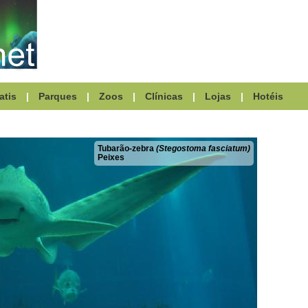
atis
|
Parques
|
Zoos
|
Clínicas
|
Lojas
|
Hotéis
Tubarão-zebra
(Stegostoma fasciatum)
Peixes