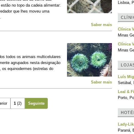
Lisboa, P
estão no topo da cadeia alimentar:
predador que lhes moveu uma
.
CLÍN
Saber mais
Clínica 
Minas Ger
Clínica 
Minas Ger
os todos os animais multicelulares
lmente agrupados nesta designação
LOJA
, os equinodermes (estrelas do
Luís Mig
Saber mais
Setúbal, 
Leal & F
Porto, Po
erior
1
(2)
Seguinte
HOTÉ
Lady-Lik
Paraná, B