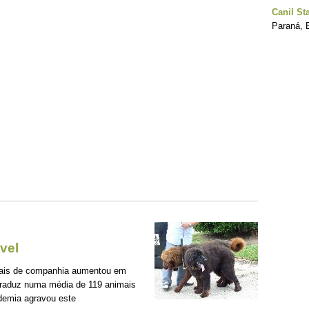
Canil St
Paraná, B
vel
mais de companhia aumentou em
traduz numa média de 119 animais
demia agravou este