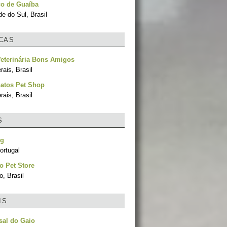
co de Guaíba
e do Sul, Brasil
ICAS
Veterinária Bons Amigos
ais, Brasil
Gatos Pet Shop
ais, Brasil
S
og
ortugal
o Pet Store
, Brasil
IS
sal do Gaio