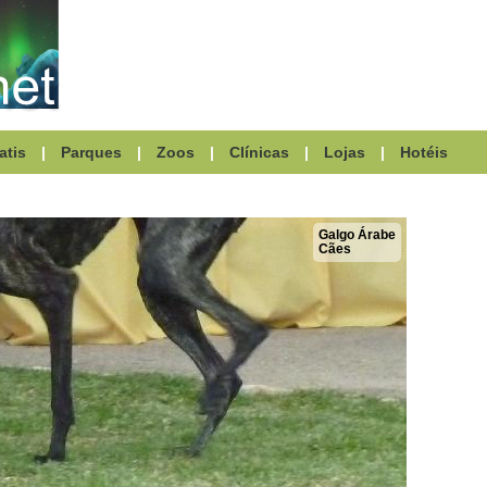
atis
|
Parques
|
Zoos
|
Clínicas
|
Lojas
|
Hotéis
Galgo Árabe
Cães