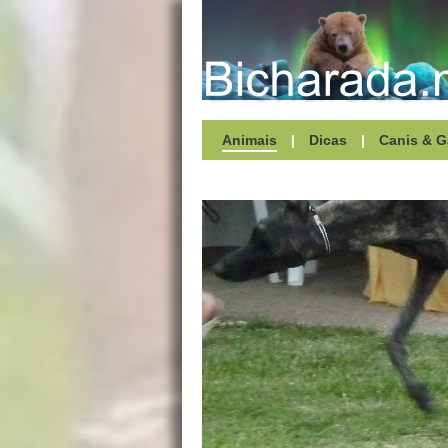
Animais
|
Dicas
|
Canis & G