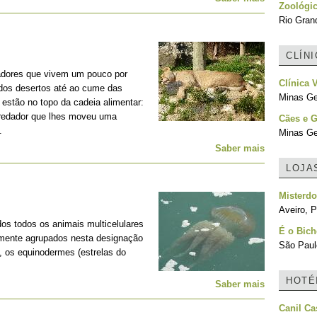
Zoológi
Rio Grand
CLÍN
adores que vivem um pouco por
Clínica 
 dos desertos até ao cume das
Minas Ger
estão no topo da cadeia alimentar:
predador que lhes moveu uma
Cães e 
.
Minas Ger
Saber mais
LOJA
Misterd
Aveiro, P
os todos os animais multicelulares
É o Bich
lmente agrupados nesta designação
São Paulo
, os equinodermes (estrelas do
HOTÉ
Saber mais
Canil Ca