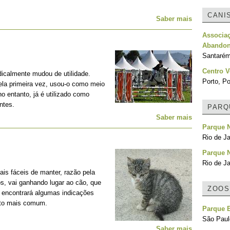
CANI
Saber mais
Associa
Abandon
Santarém
Centro V
adicalmente mudou de utilidade.
Porto, Po
la primeira vez, usou-o como meio
no entanto, já é utilizado como
ntes.
PARQ
Saber mais
Parque N
Rio de Ja
Parque N
Rio de Ja
is fáceis de manter, razão pela
os, vai ganhando lugar ao cão, que
ZOOS
, encontrará algumas indicações
nto mais comum.
Parque E
São Paulo
Saber mais