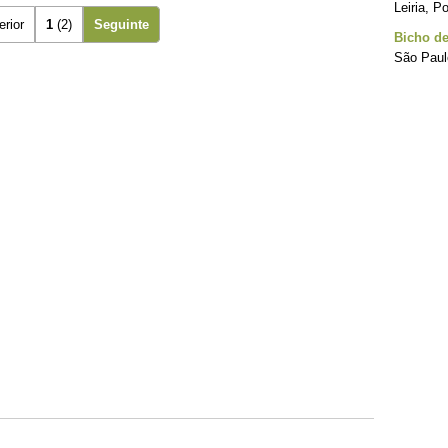
Leiria, P
erior
1
(2)
Seguinte
Bicho d
São Paulo