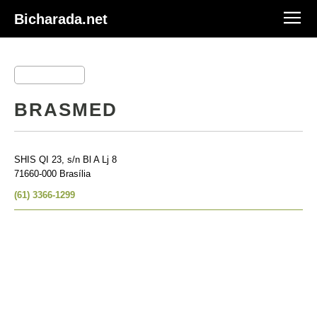
Bicharada.net
BRASMED
SHIS QI 23, s/n Bl A Lj 8
71660-000 Brasília
(61) 3366-1299