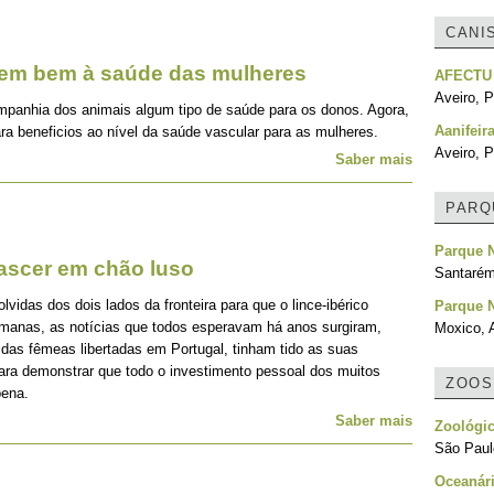
CANI
zem bem à saúde das mulheres
AFECTU
Aveiro, P
mpanhia dos animais algum tipo de saúde para os donos. Agora,
Aanifeir
ra beneficios ao nível da saúde vascular para as mulheres.
Aveiro, P
Saber mais
PARQ
Parque N
nascer em chão luso
Santarém
idas dos dois lados da fronteira para que o lince-ibérico
Parque 
emanas, as notícias que todos esperavam há anos surgiram,
Moxico, 
 das fêmeas libertadas em Portugal, tinham tido as suas
para demonstrar que todo o investimento pessoal dos muitos
ZOOS
pena.
Saber mais
Zoológic
São Paulo
Oceanári