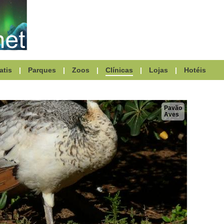
atis
|
Parques
|
Zoos
|
Clínicas
|
Lojas
|
Hotéis
Pavão
Aves