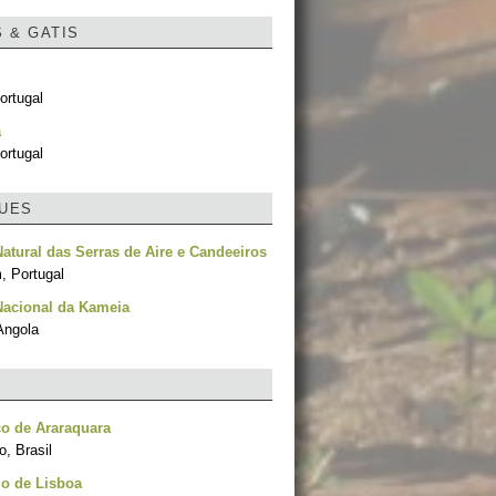
S & GATIS
ortugal
a
ortugal
UES
atural das Serras de Aire e Candeeiros
, Portugal
Nacional da Kameia
Angola
o de Araraquara
, Brasil
o de Lisboa