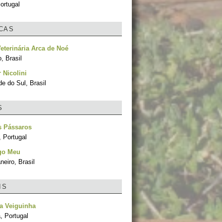
ortugal
ICAS
Veterinária Arca de Noé
, Brasil
 Nicolini
e do Sul, Brasil
S
s Pássaros
, Portugal
go Meu
neiro, Brasil
IS
a Veiguinha
, Portugal