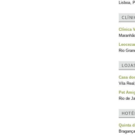
Lisboa, P
CLÍN
Clínica 
Maranhão
Leocezar
Rio Grand
LOJA
Casa do
Vila Real
Pet Ami
Rio de Ja
HOTÉ
Quinta d
Bragança