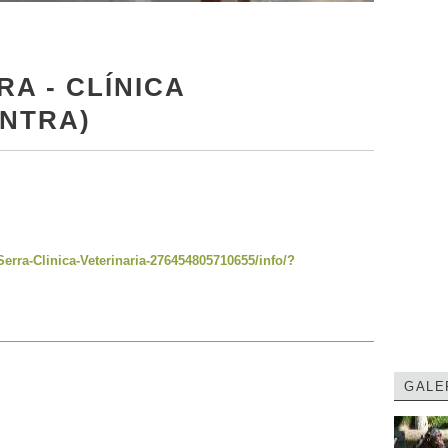
RA - CLÍNICA
INTRA)
rra-Clinica-Veterinaria-276454805710655/info/?
GALE