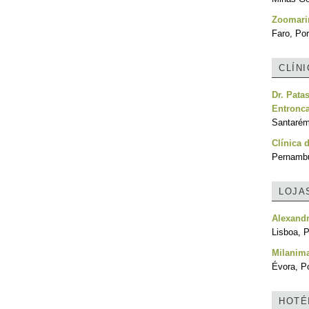
Zoomari
Faro, Por
CLÍN
Dr. Pata
Entronc
Santarém
Clínica
Pernambu
LOJA
Alexandr
Lisboa, P
Milanim
Évora, Po
HOTÉ