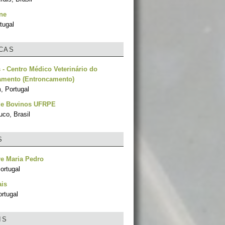
ne
tugal
ICAS
s - Centro Médico Veterinário do
amento (Entroncamento)
, Portugal
 de Bovinos UFRPE
co, Brasil
S
e Maria Pedro
ortugal
ais
rtugal
IS