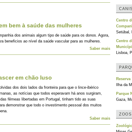
CANI
Centro d
zem bem à saúde das mulheres
Companh
Setúbal, 
mpanhia dos animais algum tipo de saúde para os donos. Agora,
Centro d
ra beneficios ao nível da saúde vascular para as mulheres.
Municípi
Saber mais
Lisboa, P
PARQ
nascer em chão luso
Reserva 
Ilha da M
idas dos dois lados da fronteira para que o lince-ibérico
emanas, as notícias que todos esperavam há anos surgiram,
Parque 
 das fêmeas libertadas em Portugal, tinham tido as suas
Gaza, M
para demonstrar que todo o investimento pessoal dos muitos
pena.
ZOOS
Saber mais
Zoológi
Minas Ger