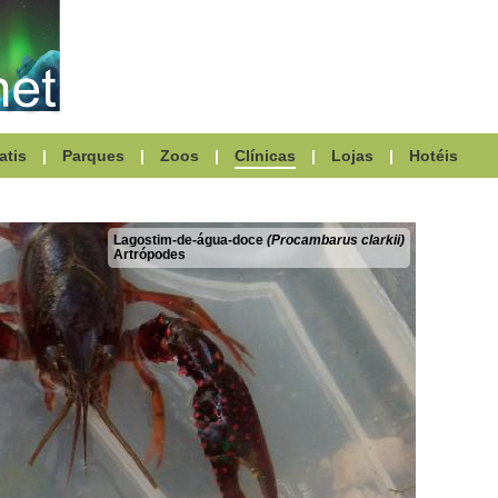
atis
|
Parques
|
Zoos
|
Clínicas
|
Lojas
|
Hotéis
Lagostim-de-água-doce
(Procambarus clarkii)
Artrópodes