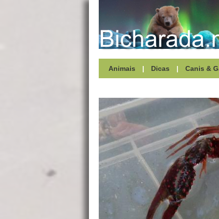
Animais
|
Dicas
|
Canis & G