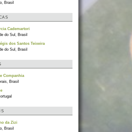
, Brasil
ICAS
rcia Cademartori
e do Sul, Brasil
égis dos Santos Teixeira
e do Sul, Brasil
S
 e Companhia
ais, Brasil
le
ortugal
IS
ho da Zizi
, Brasil