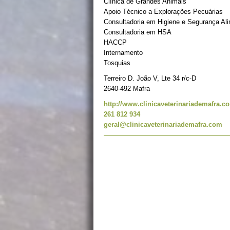
Clínica de Grandes Animais
Apoio Técnico a Explorações Pecuárias
Consultadoria em Higiene e Segurança Al
Consultadoria em HSA
HACCP
Internamento
Tosquias
Terreiro D. João V, Lte 34 r/c-D
2640-492 Mafra
http://www.clinicaveterinariademafra.co
261 812 934
geral@clinicaveterinariademafra.com