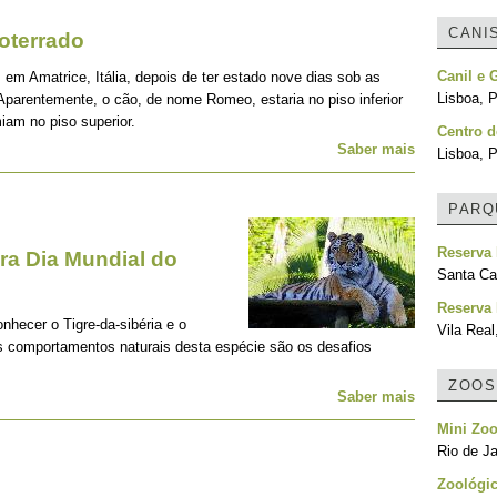
CANI
oterrado
Canil e 
 em Amatrice, Itália, depois de ter estado nove dias sob as
Lisboa, P
Aparentemente, o cão, de nome Romeo, estaria no piso inferior
iam no piso superior.
Centro d
Saber mais
Lisboa, P
PARQ
Reserva
a Dia Mundial do
Santa Cat
Reserva 
onhecer o Tigre-da-sibéria e o
Vila Real
os comportamentos naturais desta espécie são os desafios
ZOOS
Saber mais
Mini Zoo
Rio de Ja
Zoológic