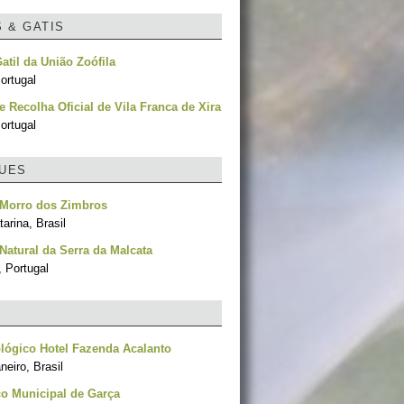
S & GATIS
Gatil da União Zoófila
ortugal
e Recolha Oficial de Vila Franca de Xira
ortugal
UES
 Morro dos Zimbros
arina, Brasil
Natural da Serra da Malcata
, Portugal
lógico Hotel Fazenda Acalanto
neiro, Brasil
o Municipal de Garça