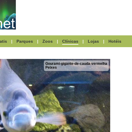
atis
|
Parques
|
Zoos
|
Clínicas
|
Lojas
|
Hotéis
Gourami-gigante-de-cauda-vermelha
Peixes