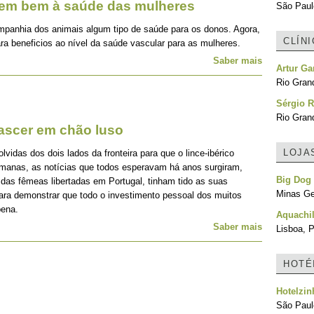
zem bem à saúde das mulheres
São Paulo
mpanhia dos animais algum tipo de saúde para os donos. Agora,
CLÍN
ra beneficios ao nível da saúde vascular para as mulheres.
Saber mais
Artur Ga
Rio Grand
Sérgio R
Rio Grand
nascer em chão luso
LOJA
idas dos dois lados da fronteira para que o lince-ibérico
emanas, as notícias que todos esperavam há anos surgiram,
Big Dog
 das fêmeas libertadas em Portugal, tinham tido as suas
Minas Ger
para demonstrar que todo o investimento pessoal dos muitos
pena.
Aquachi
Saber mais
Lisboa, P
HOTÉ
Hotelzin
São Paulo