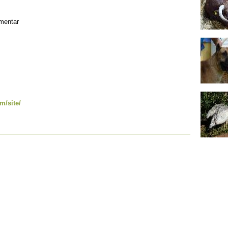
imentar
m/site/