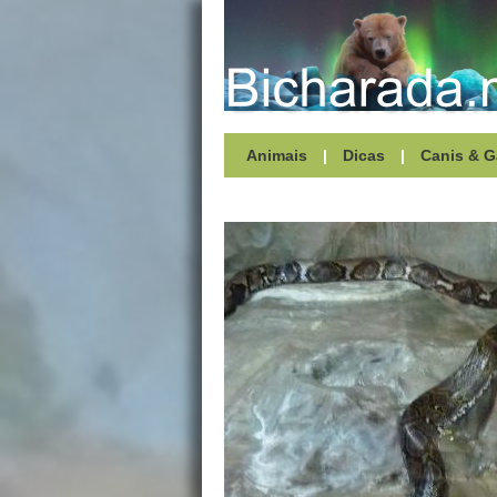
Animais
|
Dicas
|
Canis & G