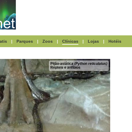
atis
|
Parques
|
Zoos
|
Clínicas
|
Lojas
|
Hotéis
Pitão-asiática
(Python reticulatus)
Répteis e anfíbios