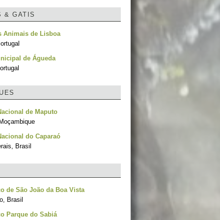
S & GATIS
s Animais de Lisboa
ortugal
nicipal de Águeda
ortugal
UES
Nacional de Maputo
 Moçambique
Nacional do Caparaó
ais, Brasil
o de São João da Boa Vista
, Brasil
co Parque do Sabiá