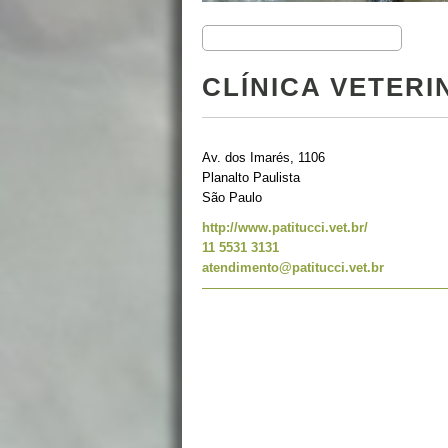
CLÍNICA VETERI
Av. dos Imarés, 1106
Planalto Paulista
São Paulo
http://www.patitucci.vet.br/
11 5531 3131
atendimento@patitucci.vet.br