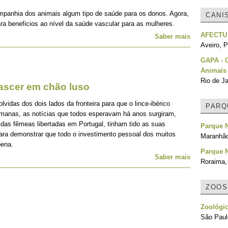
mpanhia dos animais algum tipo de saúde para os donos. Agora,
CANI
ra beneficios ao nível da saúde vascular para as mulheres.
AFECTU
Saber mais
Aveiro, P
GAPA - G
Animais
Rio de Ja
nascer em chão luso
idas dos dois lados da fronteira para que o lince-ibérico
PARQ
emanas, as notícias que todos esperavam há anos surgiram,
 das fêmeas libertadas em Portugal, tinham tido as suas
Parque 
para demonstrar que todo o investimento pessoal dos muitos
Maranhão
pena.
Parque 
Saber mais
Roraima, 
ZOOS
Zoológi
São Paulo