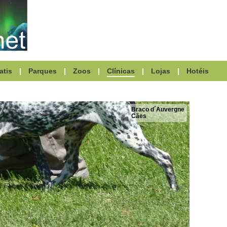
atis
|
Parques
|
Zoos
|
Clínicas
|
Lojas
|
Hotéis
Braco d´Auvergne
Cães