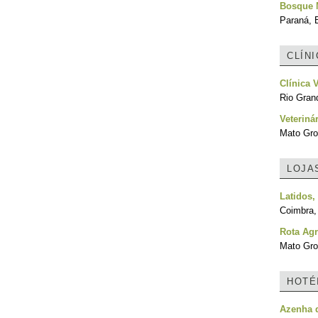
Bosque 
Paraná, B
CLÍN
Clínica 
Rio Grand
Veteriná
Mato Gro
LOJA
Latidos,
Coimbra,
Rota Ag
Mato Gro
HOTÉ
Azenha 