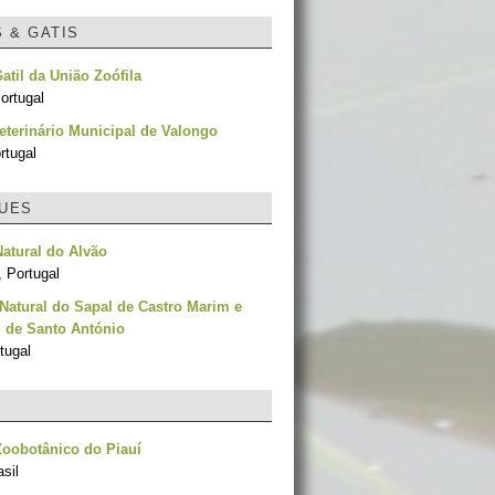
S & GATIS
Gatil da União Zoófila
ortugal
eterinário Municipal de Valongo
rtugal
UES
atural do Alvão
, Portugal
Natural do Sapal de Castro Marim e
l de Santo António
tugal
oobotânico do Piauí
asil