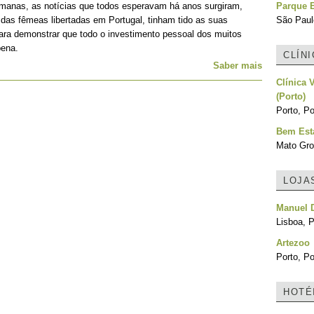
emanas, as notícias que todos esperavam há anos surgiram,
Parque E
 das fêmeas libertadas em Portugal, tinham tido as suas
São Paulo
para demonstrar que todo o investimento pessoal dos muitos
pena.
CLÍN
Saber mais
Clínica 
(Porto)
Porto, Po
Bem Esta
Mato Gro
LOJA
Manuel 
Lisboa, P
Artezoo
Porto, Po
HOTÉ