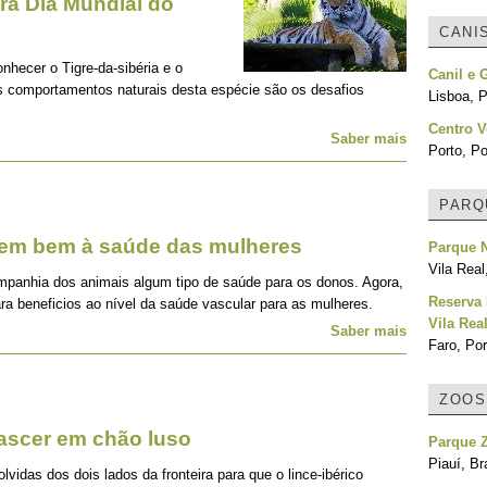
a Dia Mundial do
CANI
onhecer o Tigre-da-sibéria e o
Canil e 
os comportamentos naturais desta espécie são os desafios
Lisboa, P
Centro V
Saber mais
Porto, Po
PARQ
zem bem à saúde das mulheres
Parque N
Vila Real
mpanhia dos animais algum tipo de saúde para os donos. Agora,
Reserva 
ra beneficios ao nível da saúde vascular para as mulheres.
Vila Rea
Saber mais
Faro, Por
ZOOS
nascer em chão luso
Parque Z
Piauí, Br
idas dos dois lados da fronteira para que o lince-ibérico