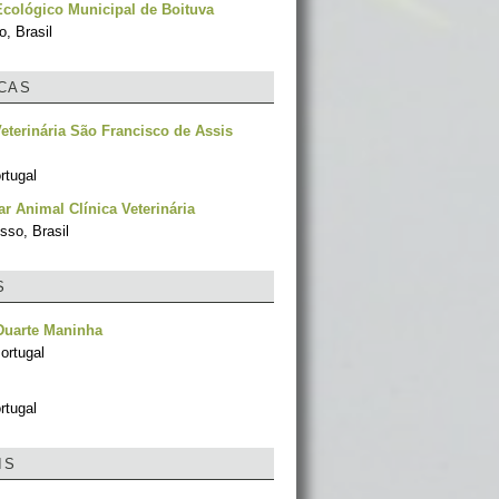
cológico Municipal de Boituva
, Brasil
ICAS
Veterinária São Francisco de Assis
rtugal
r Animal Clínica Veterinária
sso, Brasil
S
Duarte Maninha
ortugal
rtugal
IS