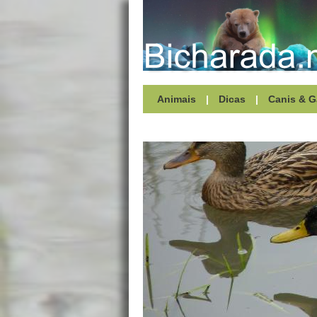
Animais
|
Dicas
|
Canis & G