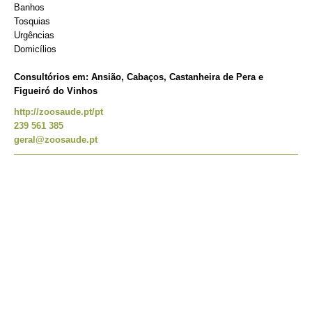
Banhos
Tosquias
Urgências
Domicílios
Consultórios em: Ansião, Cabaços, Castanheira de Pera e
Figueiró do Vinhos
http://zoosaude.pt/pt
239 561 385
geral@zoosaude.pt