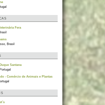
ne
tugal
ICAS
eterinária Fera
rasil
reams
sso, Brasil
S
 Duque Santana
Portugal
do - Comércio de Animais e Plantas
ortugal
IS
t´s