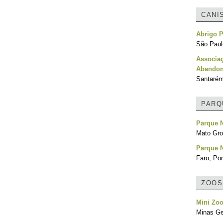
CANI
Abrigo P
São Paulo
Associa
Abandon
Santarém
PARQ
Parque 
Mato Gro
Parque N
Faro, Por
ZOOS
Mini Zoo
Minas Ger