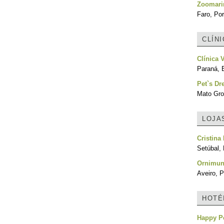
Zoomari
Faro, Por
CLÍN
Clínica V
Paraná, B
Pet`s D
Mato Gro
LOJA
Cristina
Setúbal, 
Ornimun
Aveiro, P
HOTÉ
Happy Pe