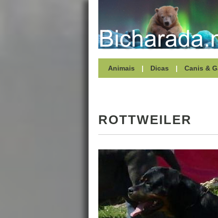
Animais
|
Dicas
|
Canis & G
ROTTWEILER