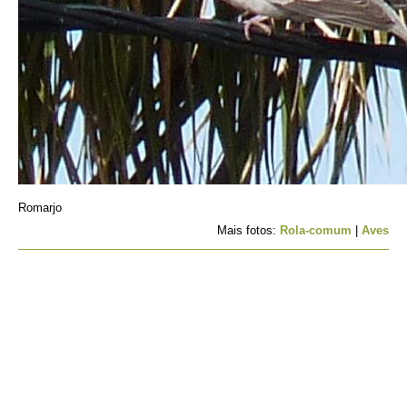
Romarjo
Mais fotos:
Rola-comum
|
Aves