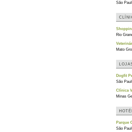
São Paulo
CLÍN
Shoppin
Rio Grand
Veteriná
Mato Gro
LOJA
Dogfit P
São Paulo
Clínica 
Minas Ger
HOTÉ
Parque 
São Paulo