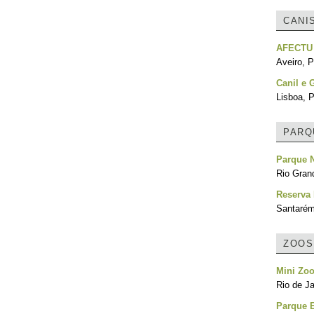
CANI
AFECTU
Aveiro, P
Canil e 
Lisboa, P
PARQ
Parque N
Rio Grand
Reserva 
Santarém
ZOOS
Mini Zoo
Rio de Ja
Parque E