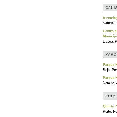
CANI
Associa
Setúbal, 
Centro d
Municípi
Lisboa, P
PARQ
Parque N
Beja, Por
Parque N
Namibe, 
ZOOS
Quinta 
Porto, Po