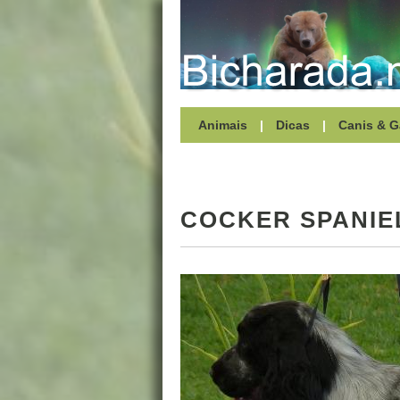
Animais
|
Dicas
|
Canis & G
COCKER SPANIE