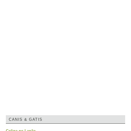
CANIS & GATIS
Colina no Lapão