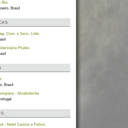
 Rio
neiro, Brasil
ICAS
ag. Com. e Serv., Ltda
asil
Veterinária Plutão
asil
S
t
, Brasil
Company - Alcabideche
ortugal
IS
et - Hotel Canino e Felino