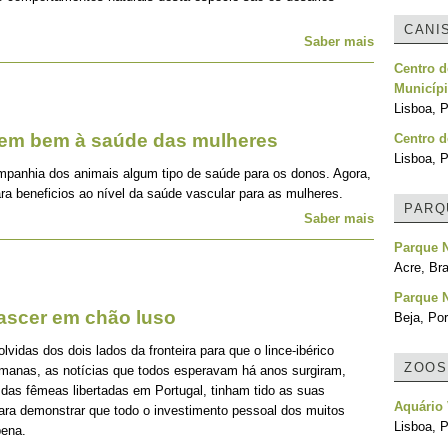
CANI
Saber mais
Centro d
Municípi
Lisboa, P
zem bem à saúde das mulheres
Centro d
Lisboa, P
mpanhia dos animais algum tipo de saúde para os donos. Agora,
ra beneficios ao nível da saúde vascular para as mulheres.
PARQ
Saber mais
Parque N
Acre, Bra
Parque N
nascer em chão luso
Beja, Por
idas dos dois lados da fronteira para que o lince-ibérico
ZOOS
emanas, as notícias que todos esperavam há anos surgiram,
 das fêmeas libertadas em Portugal, tinham tido as suas
Aquário
para demonstrar que todo o investimento pessoal dos muitos
Lisboa, P
pena.