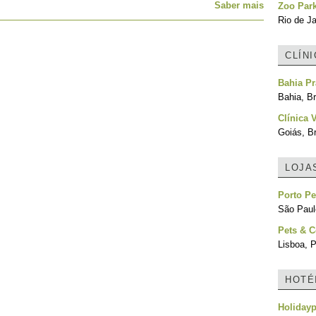
Saber mais
Zoo Park
Rio de Ja
CLÍN
Bahia Pr
Bahia, Br
Clínica 
Goiás, Br
LOJA
Porto Pe
São Paulo
Pets & 
Lisboa, P
HOTÉ
Holidayp