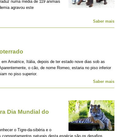
traduz numa média de 119 animais
demia agravou este
Saber mais
oterrado
 em Amatrice, Itália, depois de ter estado nove dias sob as
Aparentemente, o cão, de nome Romeo, estaria no piso inferior
iam no piso superior.
Saber mais
a Dia Mundial do
onhecer o Tigre-da-sibéria e o
os comportamentos naturais desta espécie são os desafios