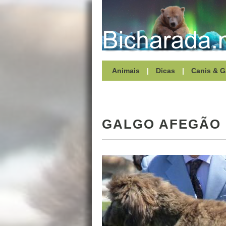
Animais
|
Dicas
|
Canis & G
GALGO AFEGÃO