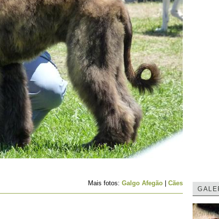
Mais fotos:
Galgo Afegão
|
Cães
GALE