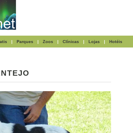
atis
|
Parques
|
Zoos
|
Clínicas
|
Lojas
|
Hotéis
ENTEJO