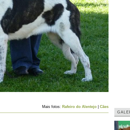
Mais fotos:
Rafeiro do Alentejo
|
Cães
GALE