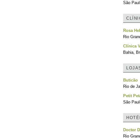
São Paulo
CLÍN
Rosa He
Rio Grand
Clínica 
Bahia, Br
LOJA
Buticão
Rio de Ja
Petit Pet
São Paulo
HOTÉ
Doctor 
Rio Grand