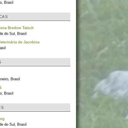
, Brasil
ICAS
lena Bredow Tatsch
e do Sul, Brasil
Veterinária de Jacobina
asil
S
neiro, Brasil
á
, Brasil
IS
Dog
e do Sul, Brasil