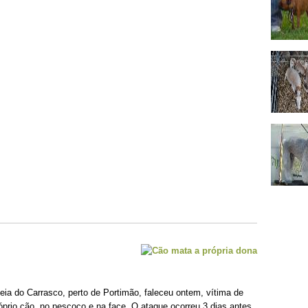
ia do Carrasco, perto de Portimão, faleceu ontem, vítima de
prio cão, no pescoço e na face. O ataque ocorreu 3 dias antes,