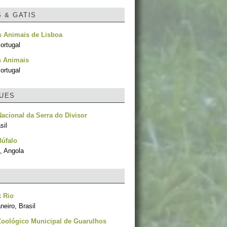
S & GATIS
s Animais de Lisboa
ortugal
s Animais
ortugal
UES
acional da Serra do Divisor
sil
Búfalo
, Angola
 Rio
neiro, Brasil
Zoológico Municipal de Guarulhos