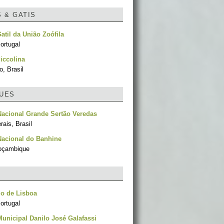
S & GATIS
Gatil da União Zoófila
ortugal
iccolina
, Brasil
UES
acional Grande Sertão Veredas
ais, Brasil
Nacional do Banhine
oçambique
o de Lisboa
ortugal
unicipal Danilo José Galafassi