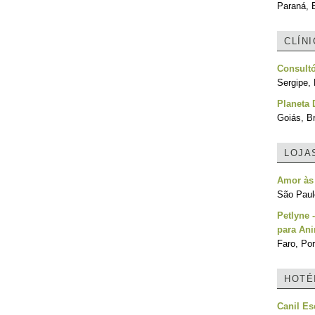
Paraná, B
CLÍN
Consultó
Sergipe, 
Planeta 
Goiás, Br
LOJA
Amor às
São Paulo
Petlyne 
para An
Faro, Por
HOTÉ
Canil Es