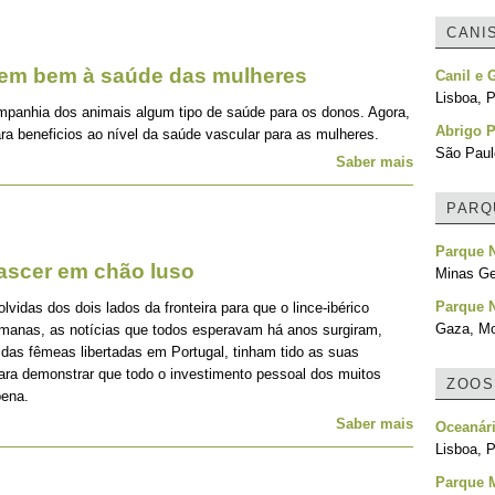
CANI
zem bem à saúde das mulheres
Canil e 
Lisboa, P
mpanhia dos animais algum tipo de saúde para os donos. Agora,
Abrigo P
ra beneficios ao nível da saúde vascular para as mulheres.
São Paulo
Saber mais
PARQ
Parque N
nascer em chão luso
Minas Ger
Parque 
idas dos dois lados da fronteira para que o lince-ibérico
Gaza, M
emanas, as notícias que todos esperavam há anos surgiram,
 das fêmeas libertadas em Portugal, tinham tido as suas
para demonstrar que todo o investimento pessoal dos muitos
ZOOS
pena.
Saber mais
Oceanári
Lisboa, P
Parque M