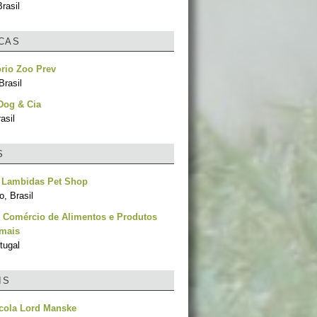
rasil
ICAS
rio Zoo Prev
Brasil
Dog & Cia
asil
S
 Lambidas Pet Shop
, Brasil
- Comércio de Alimentos e Produtos
imais
tugal
IS
cola Lord Manske