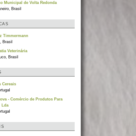
o Municipal de Volta Redonda
neiro, Brasil
ICAS
iz Timmermann
 Brasil
ia Veterinária
co, Brasil
S
 Cereais
rtugal
ova - Comércio de Produtos Para
, Lda
rtugal
IS