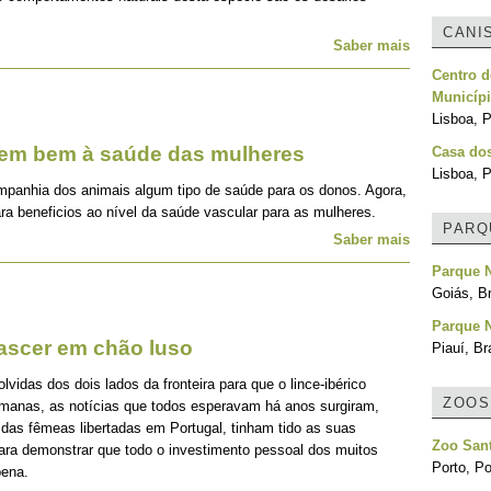
CANI
Saber mais
Centro d
Municípi
Lisboa, P
zem bem à saúde das mulheres
Casa do
Lisboa, P
mpanhia dos animais algum tipo de saúde para os donos. Agora,
ra beneficios ao nível da saúde vascular para as mulheres.
PARQ
Saber mais
Parque 
Goiás, Br
Parque N
nascer em chão luso
Piauí, Br
idas dos dois lados da fronteira para que o lince-ibérico
ZOOS
emanas, as notícias que todos esperavam há anos surgiram,
 das fêmeas libertadas em Portugal, tinham tido as suas
Zoo Sant
para demonstrar que todo o investimento pessoal dos muitos
Porto, Po
pena.