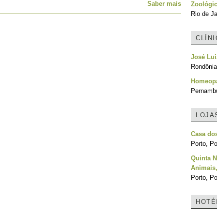
Saber mais
Zoológic
Rio de Ja
CLÍN
José Lu
Rondônia,
Homeopat
Pernambu
LOJA
Casa dos
Porto, Po
Quinta N
Animais
Porto, Po
HOTÉ