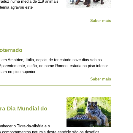
traduz numa média de 119 animais
demia agravou este
Saber mais
oterrado
 em Amatrice, Itália, depois de ter estado nove dias sob as
Aparentemente, o cão, de nome Romeo, estaria no piso inferior
iam no piso superior.
Saber mais
a Dia Mundial do
onhecer o Tigre-da-sibéria e o
os comportamentos naturais desta espécie são os desafios