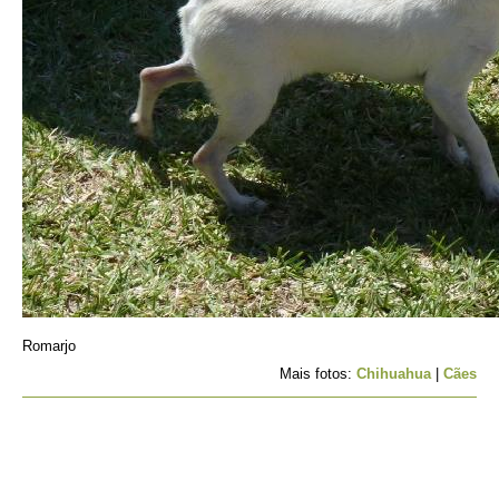
Romarjo
Mais fotos:
Chihuahua
|
Cães