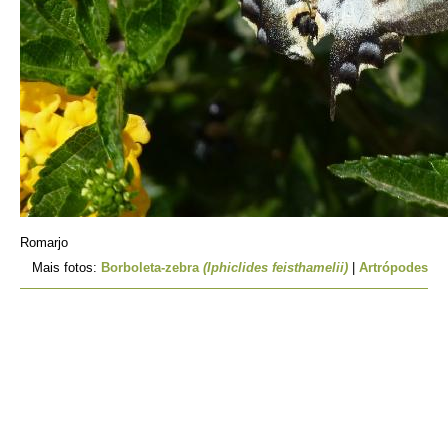
Romarjo
Mais fotos:
Borboleta-zebra
(Iphiclides feisthamelii)
|
Artrópodes