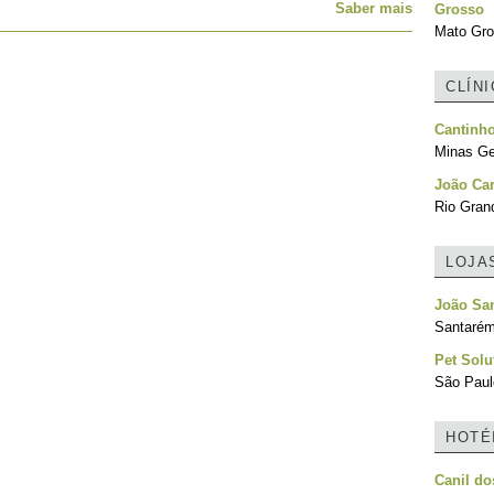
Saber mais
Grosso
Mato Gro
CLÍN
Cantinh
Minas Ger
João Ca
Rio Grand
LOJA
João San
Santarém
Pet Solu
São Paulo
HOTÉ
Canil do