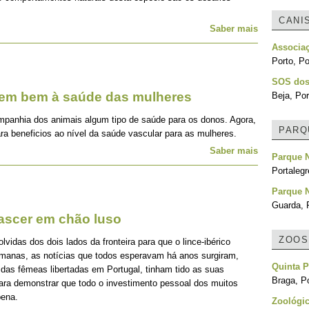
CANI
Saber mais
Associa
Porto, Po
SOS dos
zem bem à saúde das mulheres
Beja, Por
mpanhia dos animais algum tipo de saúde para os donos. Agora,
PARQ
ra beneficios ao nível da saúde vascular para as mulheres.
Saber mais
Parque 
Portalegr
Parque N
Guarda, 
nascer em chão luso
ZOOS
idas dos dois lados da fronteira para que o lince-ibérico
emanas, as notícias que todos esperavam há anos surgiram,
Quinta 
 das fêmeas libertadas em Portugal, tinham tido as suas
Braga, Po
para demonstrar que todo o investimento pessoal dos muitos
pena.
Zoológic