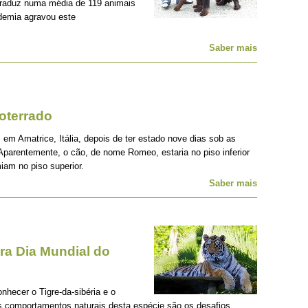
traduz numa média de 119 animais
demia agravou este
Saber mais
oterrado
 em Amatrice, Itália, depois de ter estado nove dias sob as
Aparentemente, o cão, de nome Romeo, estaria no piso inferior
iam no piso superior.
Saber mais
a Dia Mundial do
onhecer o Tigre-da-sibéria e o
os comportamentos naturais desta espécie são os desafios