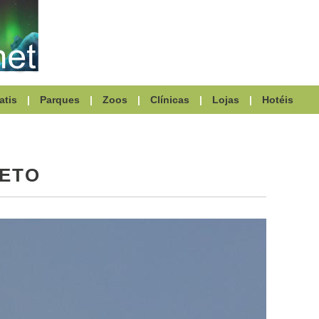
atis
|
Parques
|
Zoos
|
Clínicas
|
Lojas
|
Hotéis
RETO