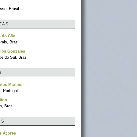
sso, Brasil
ICAS
o do Cão
ais, Brasil
rlos Gonzales
e do Sul, Brasil
S
tos Martins
, Portugal
tion
, Brasil
IS
s Açores