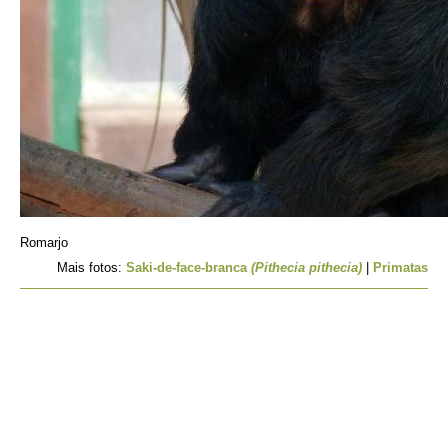
Romarjo
Mais fotos:
Saki-de-face-branca
(Pithecia pithecia)
|
Primatas