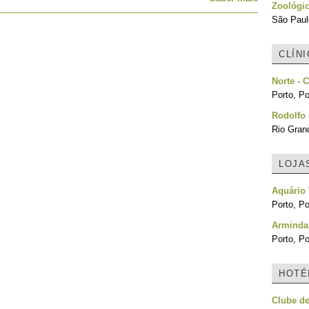
Zoológic
São Paulo
CLÍN
Norte - C
Porto, Po
Rodolfo 
Rio Grand
LOJA
Aquário 
Porto, Po
Arminda
Porto, Po
HOTÉ
Clube d