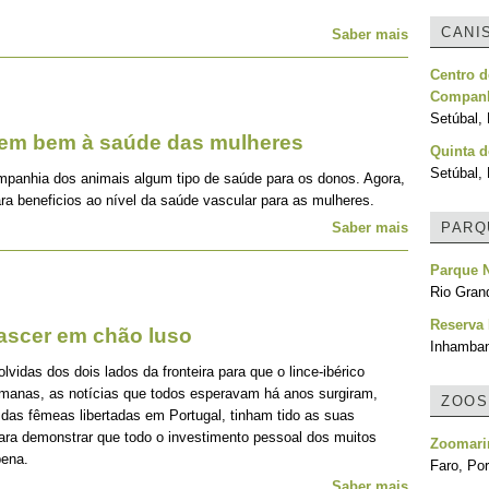
CANI
Saber mais
Centro d
Companh
Setúbal, 
zem bem à saúde das mulheres
Quinta 
Setúbal, 
mpanhia dos animais algum tipo de saúde para os donos. Agora,
ra beneficios ao nível da saúde vascular para as mulheres.
Saber mais
PARQ
Parque N
Rio Grand
Reserva
nascer em chão luso
Inhamba
idas dos dois lados da fronteira para que o lince-ibérico
emanas, as notícias que todos esperavam há anos surgiram,
ZOOS
 das fêmeas libertadas em Portugal, tinham tido as suas
para demonstrar que todo o investimento pessoal dos muitos
Zoomari
pena.
Faro, Por
Saber mais