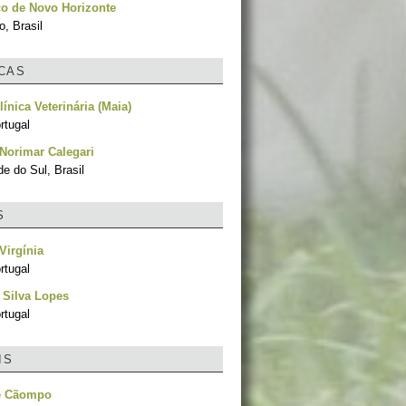
o de Novo Horizonte
, Brasil
ICAS
línica Veterinária (Maia)
rtugal
Norimar Calegari
e do Sul, Brasil
S
Virgínia
rtugal
 Silva Lopes
rtugal
IS
e Cãompo