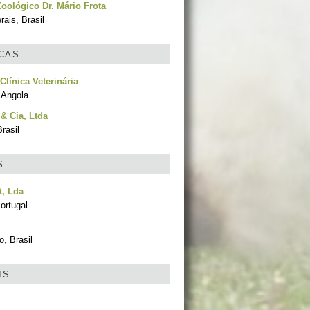
oológico Dr. Mário Frota
ais, Brasil
ICAS
Clínica Veterinária
 Angola
 & Cia, Ltda
rasil
S
t, Lda
ortugal
, Brasil
IS