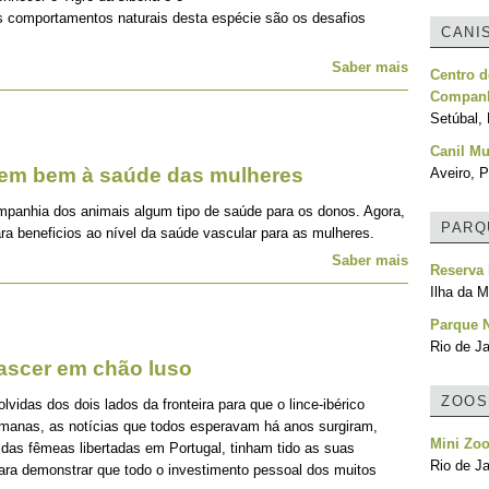
os comportamentos naturais desta espécie são os desafios
CANI
Saber mais
Centro d
Companh
Setúbal, 
Canil Mu
zem bem à saúde das mulheres
Aveiro, P
mpanhia dos animais algum tipo de saúde para os donos. Agora,
PARQ
ra beneficios ao nível da saúde vascular para as mulheres.
Saber mais
Reserva 
Ilha da M
Parque N
Rio de Ja
nascer em chão luso
ZOOS
idas dos dois lados da fronteira para que o lince-ibérico
emanas, as notícias que todos esperavam há anos surgiram,
Mini Zo
 das fêmeas libertadas em Portugal, tinham tido as suas
Rio de Ja
para demonstrar que todo o investimento pessoal dos muitos