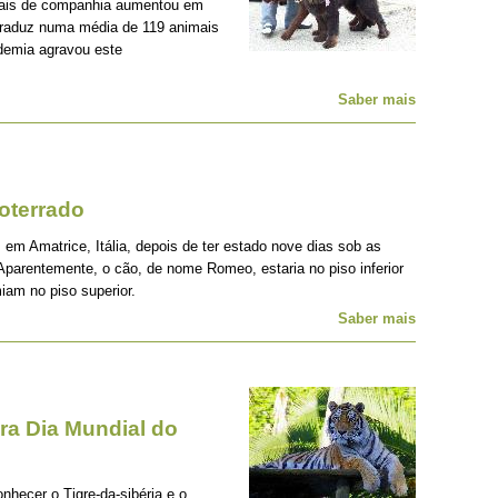
mais de companhia aumentou em
traduz numa média de 119 animais
demia agravou este
Saber mais
oterrado
 em Amatrice, Itália, depois de ter estado nove dias sob as
Aparentemente, o cão, de nome Romeo, estaria no piso inferior
iam no piso superior.
Saber mais
a Dia Mundial do
onhecer o Tigre-da-sibéria e o