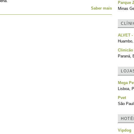
pena.
Parque Z
Saber mais
Minas Ger
CLÍN
ALVET - 
Huambo,
Clinicão
Paraná, B
LOJA
Mega Pe
Lisboa, P
Pvet
São Paulo
HOTÉ
Vipdog