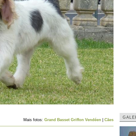
GALE
Mais fotos:
Grand Basset Griffon Vendéen
|
Cães