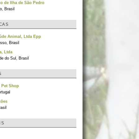
o de Ilha de São Pedro
, Brasil
ICAS
úde Animal, Ltda Epp
sso, Brasil
, Ltda
e do Sul, Brasil
S
– Pet Shop
rtugal
ções
asil
IS