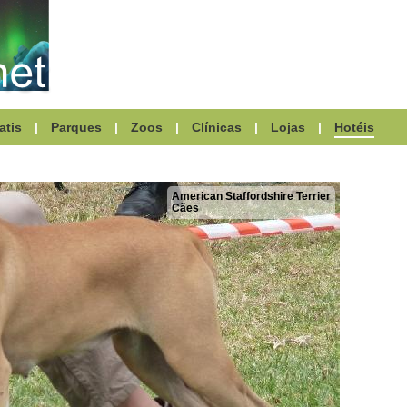
atis
|
Parques
|
Zoos
|
Clínicas
|
Lojas
|
Hotéis
American Staffordshire Terrier
Cães