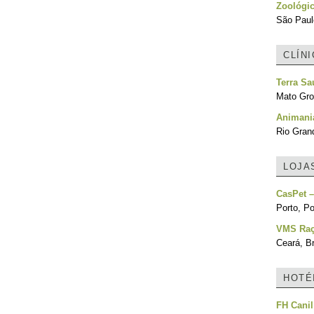
Zoológic
São Paulo
CLÍN
Terra Sa
Mato Gro
Animania
Rio Grand
LOJA
CasPet 
Porto, Po
VMS Ra
Ceará, Br
HOTÉ
FH Canil