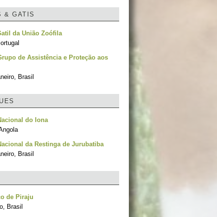
S & GATIS
Gatil da União Zoófila
ortugal
rupo de Assistência e Proteção aos
neiro, Brasil
UES
acional do Iona
Angola
acional da Restinga de Jurubatiba
neiro, Brasil
o de Piraju
, Brasil