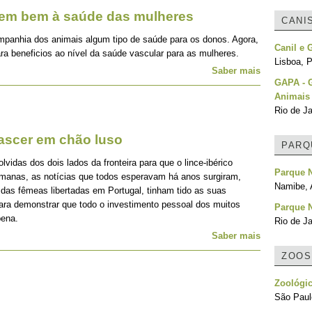
zem bem à saúde das mulheres
CANI
mpanhia dos animais algum tipo de saúde para os donos. Agora,
Canil e 
ra beneficios ao nível da saúde vascular para as mulheres.
Lisboa, P
Saber mais
GAPA - G
Animais
Rio de Ja
nascer em chão luso
PARQ
idas dos dois lados da fronteira para que o lince-ibérico
Parque N
emanas, as notícias que todos esperavam há anos surgiram,
Namibe, 
 das fêmeas libertadas em Portugal, tinham tido as suas
para demonstrar que todo o investimento pessoal dos muitos
Parque N
pena.
Rio de Ja
Saber mais
ZOOS
Zoológic
São Paulo