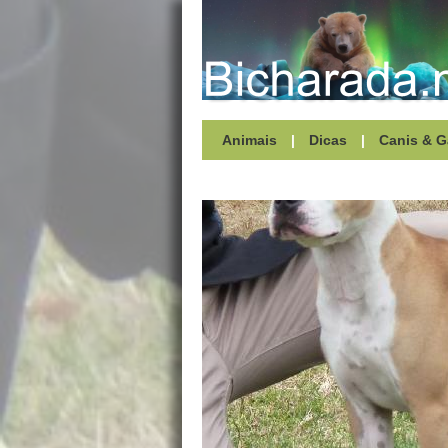
Animais
|
Dicas
|
Canis & G