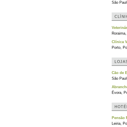
São Paulo
CLÍN
Veteriná
Roraima, 
Clínica 
Porto, Po
LOJA
Cão de E
São Paulo
Abranch
Évora, Po
HOTÉ
Pensão 
Leiria, P