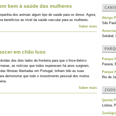
zem bem à saúde das mulheres
CANI
mpanhia dos animais algum tipo de saúde para os donos. Agora,
Abrigo P
ra beneficios ao nível da saúde vascular para as mulheres.
São Paulo
Saber mais
Associa
Setúbal, 
PARQ
nascer em chão luso
Parque N
idas dos dois lados da fronteira para que o lince-ibérico
Paraná, B
emanas, as notícias que todos esperavam há anos surgiram,
 das fêmeas libertadas em Portugal, tinham tido as suas
Parque N
para demonstrar que todo o investimento pessoal dos muitos
Rio de Ja
pena.
Saber mais
ZOOS
Quinta P
Lisboa, P
Zoológi