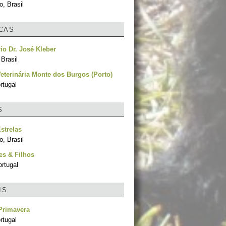
, Brasil
ICAS
rio Dr. José Kleber
Brasil
Veterinária Monte dos Burgos (Porto)
rtugal
S
strelas
, Brasil
es & Filhos
rtugal
IS
Primavera
ortugal