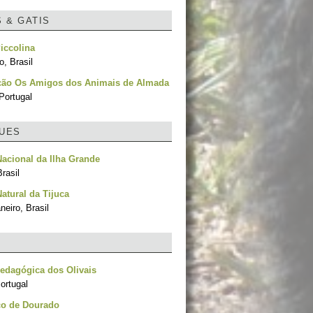
S & GATIS
iccolina
, Brasil
ção Os Amigos dos Animais de Almada
Portugal
UES
acional da Ilha Grande
rasil
atural da Tijuca
neiro, Brasil
edagógica dos Olivais
ortugal
co de Dourado