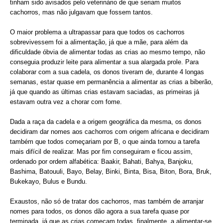
tinham sido avisados pelo veterinário de que seriam muitos
cachorros, mas não julgavam que fossem tantos.
O maior problema a ultrapassar para que todos os cachorros
sobrevivessem foi a alimentação, já que a mãe, para além da
dificuldade óbvia de alimentar todas as crias ao mesmo tempo, não
conseguia produzir leite para alimentar a sua alargada prole. Para
colaborar com a sua cadela, os donos tiveram de, durante 4 longas
semanas, estar quase em permanência a alimentar as crias a biberão,
já que quando as últimas crias estavam saciadas, as primeiras já
estavam outra vez a chorar com fome.
Dada a raça da cadela e a origem geográfica da mesma, os donos
decidiram dar nomes aos cachorros com origem africana e decidiram
também que todos começariam por B, o que ainda tornou a tarefa
mais difícil de realizar. Mas por fim conseguiram e ficou assim,
ordenado por ordem alfabética: Baakir, Bahati, Bahya, Banjoku,
Bashima, Batouuli, Bayo, Belay, Binki, Binta, Bisa, Biton, Bora, Bruk,
Bukekayo, Bulus e Bundu.
Exaustos, não só de tratar dos cachorros, mas também de arranjar
nomes para todos, os donos dão agora a sua tarefa quase por
terminada, já que as crias começam todas, finalmente, a alimentar-se