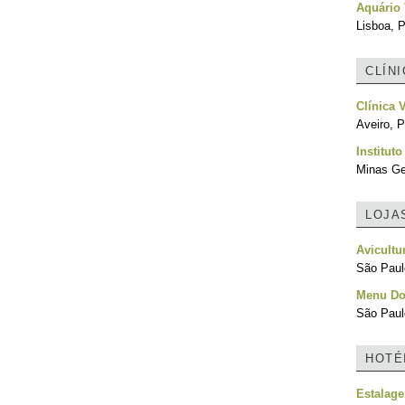
Aquário
Lisboa, P
CLÍN
Clínica V
Aveiro, P
Institut
Minas Ger
LOJA
Avicultu
São Paulo
Menu Do
São Paulo
HOTÉ
Estalag