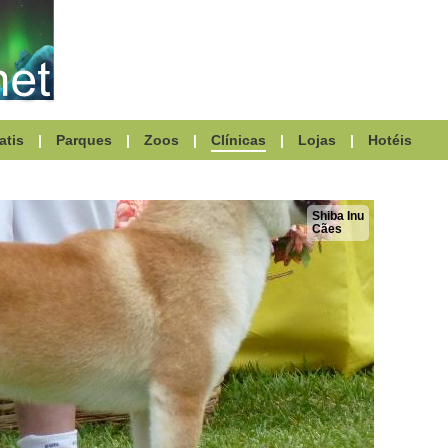
atis
|
Parques
|
Zoos
|
Clínicas
|
Lojas
|
Hotéis
Shiba Inu
Cães