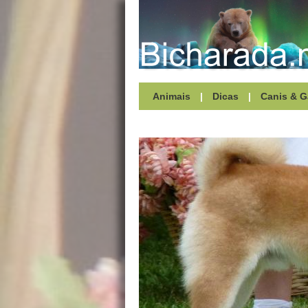
Animais
|
Dicas
|
Canis & G