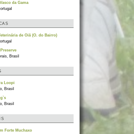
 Vasco da Gama
ortugal
ICAS
eterinária de Oiã (O. do Bairro)
ortugal
o Preserve
ais, Brasil
S
ra Loopi
, Brasil
g`s
, Brasil
IS
em Forte Muchaxo