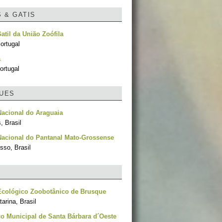
S & GATIS
Gatil da União Zoófila
ortugal
a
ortugal
UES
acional do Araguaia
, Brasil
Nacional do Pantanal Mato-Grossense
sso, Brasil
Ecológico Zoobotânico de Brusque
arina, Brasil
o Municipal de Santa Bárbara d´Oeste