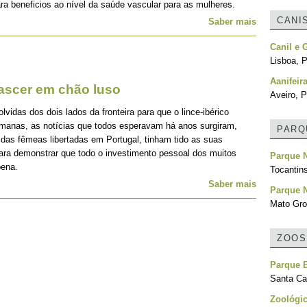
ra beneficios ao nível da saúde vascular para as mulheres.
CANI
Saber mais
Canil e 
Lisboa, P
Aanifeir
nascer em chão luso
Aveiro, P
idas dos dois lados da fronteira para que o lince-ibérico
emanas, as notícias que todos esperavam há anos surgiram,
PARQ
 das fêmeas libertadas em Portugal, tinham tido as suas
para demonstrar que todo o investimento pessoal dos muitos
Parque N
pena.
Tocantins
Saber mais
Parque 
Mato Gro
ZOOS
Parque 
Santa Cat
Zoológic