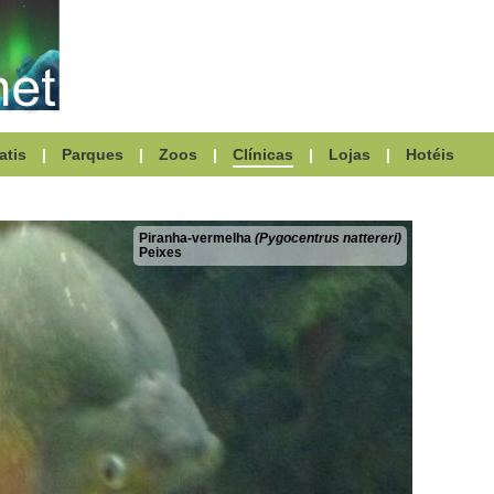
atis
|
Parques
|
Zoos
|
Clínicas
|
Lojas
|
Hotéis
Piranha-vermelha
(Pygocentrus nattereri)
Peixes