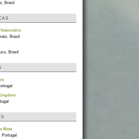
, Brasil
ICAS
 Veterinário
ais, Brasil
co, Brasil
S
os
ortugal
Kingdom
tugal
IS
a Mata
, Portugal