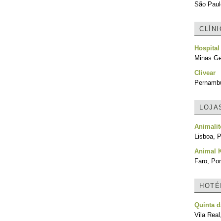
São Paulo
CLÍN
Hospital
Minas Ger
Clivear
Pernambu
LOJA
Animalit
Lisboa, P
Animal 
Faro, Por
HOTÉ
Quinta d
Vila Real