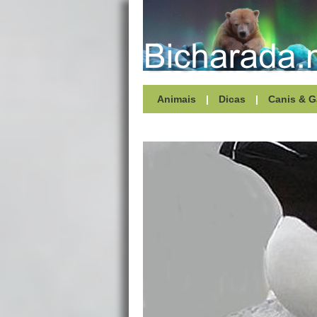
Animais
|
Dicas
|
Canis & G