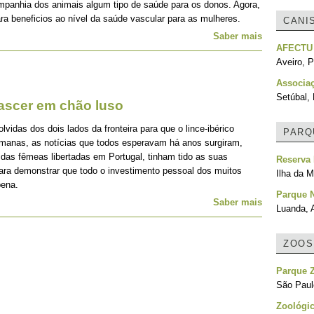
mpanhia dos animais algum tipo de saúde para os donos. Agora,
ra beneficios ao nível da saúde vascular para as mulheres.
CANI
Saber mais
AFECTU
Aveiro, P
Associa
Setúbal, 
nascer em chão luso
idas dos dois lados da fronteira para que o lince-ibérico
PARQ
emanas, as notícias que todos esperavam há anos surgiram,
 das fêmeas libertadas em Portugal, tinham tido as suas
Reserva 
para demonstrar que todo o investimento pessoal dos muitos
Ilha da M
pena.
Parque 
Saber mais
Luanda, 
ZOOS
Parque Z
São Paulo
Zoológi