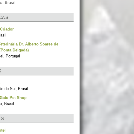
, Brasil
ICAS
Criador
asil
Veterinária Dr. Alberto Soares de
 (Ponta Delgada)
el, Portugal
S
a
e do Sul, Brasil
 Gato Pet Shop
, Brasil
IS
otel