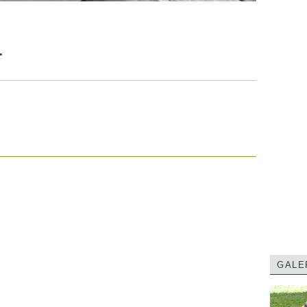
T
GALE