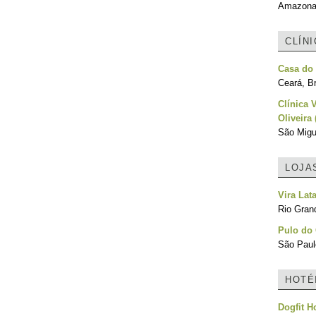
Amazonas
CLÍN
Casa do 
Ceará, Br
Clínica 
Oliveira
São Migu
LOJA
Vira Lat
Rio Grand
Pulo do
São Paulo
HOTÉ
Dogfit H