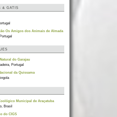
S & GATIS
ortugal
ção Os Amigos dos Animais de Almada
Portugal
UES
Natural do Garajau
adeira, Portugal
Nacional da Quissama
Angola
oológico Municipal de Araçatuba
, Brasil
co do CIGS