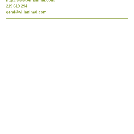
http://www.villanimal.com/
219 619 294
geral@villanimal.com