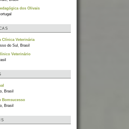
edagógica dos Olivais
ortugal
ICAS
 Clínica Veterinária
sso do Sul, Brasil
línico Veterinário
asil
S
mal
, Brasil
p Bomsucesso
, Brasil
IS