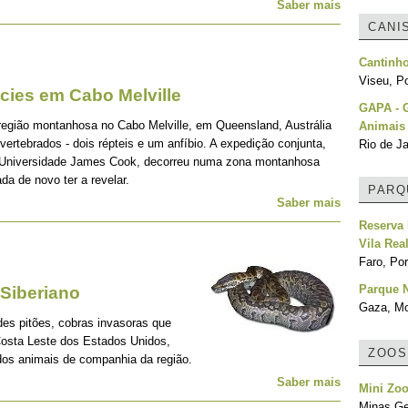
Saber mais
CANI
Cantinh
Viseu, Po
écies em Cabo Melville
GAPA - G
região montanhosa no Cabo Melville, em Queensland, Austrália
Animais
ertebrados - dois répteis e um anfíbio. A expedição conjunta,
Rio de Ja
la Universidade James Cook, decorreu numa zona montanhosa
da de novo ter a revelar.
PARQ
Saber mais
Reserva 
Vila Rea
Faro, Por
Parque 
 Siberiano
Gaza, M
es pitões, cobras invasoras que
Costa Leste dos Estados Unidos,
ZOOS
dos animais de companhia da região.
Saber mais
Mini Zoo
Minas Ger