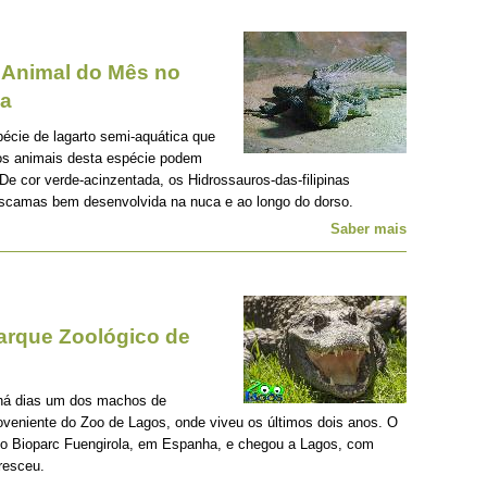
- Animal do Mês no
oa
écie de lagarto semi-aquática que
os animais desta espécie podem
De cor verde-acinzentada, os Hidrossauros-das-filipinas
 escamas bem desenvolvida na nuca e ao longo do dorso.
Saber mais
Parque Zoológico de
há dias um dos machos de
oveniente do Zoo de Lagos, onde viveu os últimos dois anos. O
o Bioparc Fuengirola, em Espanha, e chegou a Lagos, com
resceu.