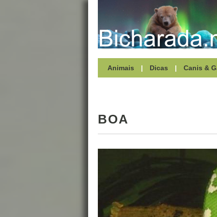
Animais
|
Dicas
|
Canis & G
BOA