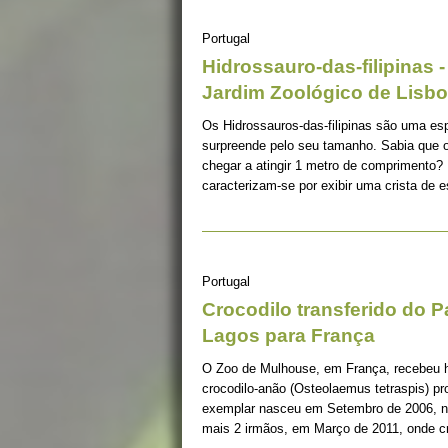
Portugal
Hidrossauro-das-filipinas 
Jardim Zoológico de Lisb
Os Hidrossauros-das-filipinas são uma esp
surpreende pelo seu tamanho. Sabia que 
chegar a atingir 1 metro de comprimento? 
caracterizam-se por exibir uma crista de
Portugal
Crocodilo transferido do 
Lagos para França
O Zoo de Mulhouse, em França, recebeu 
crocodilo-anão (Osteolaemus tetraspis) pr
exemplar nasceu em Setembro de 2006, n
mais 2 irmãos, em Março de 2011, onde c