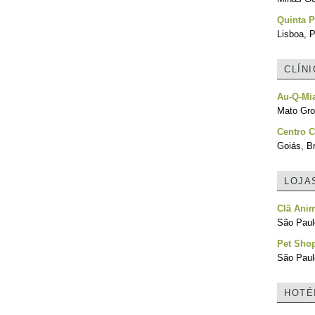
Quinta P
Lisboa, P
CLÍN
Au-Q-Mia
Mato Gro
Centro C
Goiás, Br
LOJA
Clã Ani
São Paulo
Pet Sho
São Paulo
HOTÉ