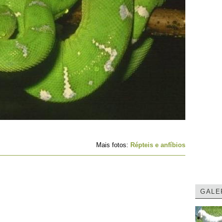
Mais fotos:
Répteis e anfíbios
GALE