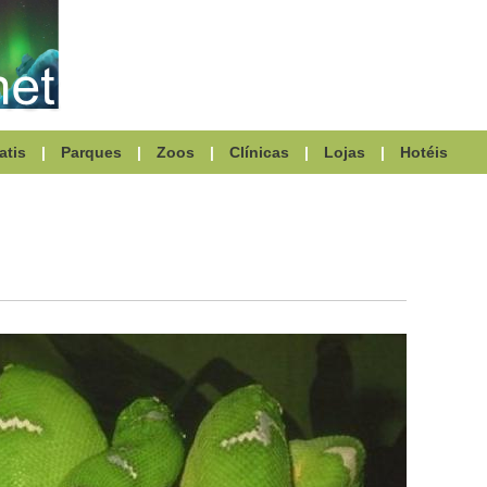
atis
|
Parques
|
Zoos
|
Clínicas
|
Lojas
|
Hotéis