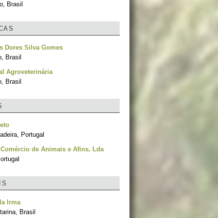
, Brasil
ICAS
as Dores Silva Gomes
, Brasil
l Agroveterinária
, Brasil
S
eto
adeira, Portugal
- Comércio de Animais e Afins, Lda
ortugal
IS
la Irma
arina, Brasil