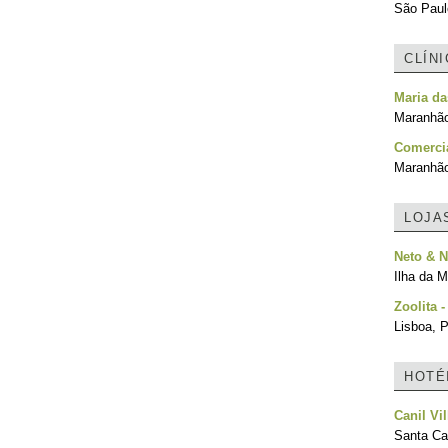
São Paulo
CLÍN
Maria d
Maranhão
Comercia
Maranhão
LOJA
Neto & N
Ilha da M
Zoolita 
Lisboa, P
HOTÉ
Canil Vil
Santa Cat