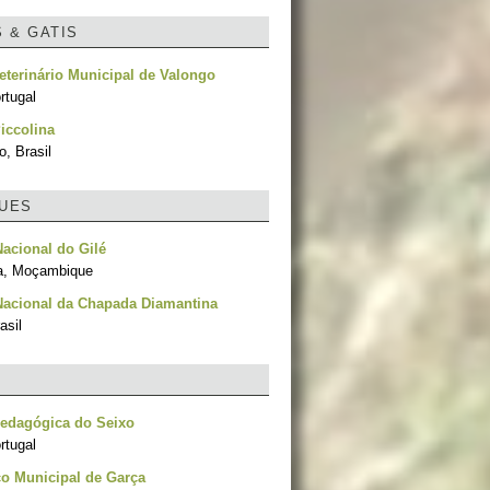
S & GATIS
eterinário Municipal de Valongo
rtugal
iccolina
, Brasil
UES
acional do Gilé
a, Moçambique
Nacional da Chapada Diamantina
asil
Pedagógica do Seixo
rtugal
o Municipal de Garça