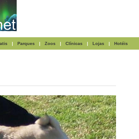
atis
|
Parques
|
Zoos
|
Clínicas
|
Lojas
|
Hotéis