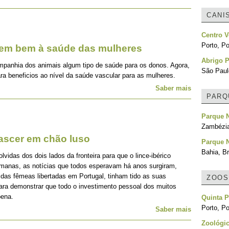
CANI
Centro V
Porto, Po
zem bem à saúde das mulheres
Abrigo P
mpanhia dos animais algum tipo de saúde para os donos. Agora,
São Paulo
ra beneficios ao nível da saúde vascular para as mulheres.
Saber mais
PARQ
Parque N
Zambézi
nascer em chão luso
Parque 
Bahia, Br
idas dos dois lados da fronteira para que o lince-ibérico
emanas, as notícias que todos esperavam há anos surgiram,
 das fêmeas libertadas em Portugal, tinham tido as suas
ZOOS
para demonstrar que todo o investimento pessoal dos muitos
pena.
Quinta 
Porto, Po
Saber mais
Zoológic