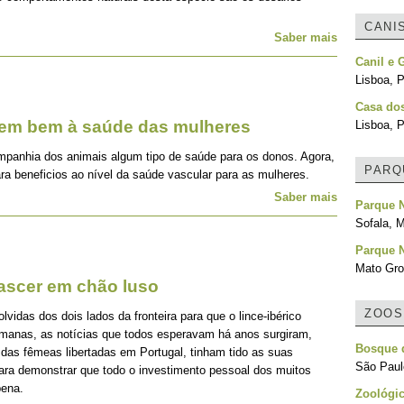
CANI
Saber mais
Canil e 
Lisboa, P
Casa do
zem bem à saúde das mulheres
Lisboa, P
mpanhia dos animais algum tipo de saúde para os donos. Agora,
PARQ
ra beneficios ao nível da saúde vascular para as mulheres.
Saber mais
Parque 
Sofala, 
Parque 
Mato Gro
nascer em chão luso
ZOOS
idas dos dois lados da fronteira para que o lince-ibérico
emanas, as notícias que todos esperavam há anos surgiram,
Bosque d
 das fêmeas libertadas em Portugal, tinham tido as suas
São Paulo
para demonstrar que todo o investimento pessoal dos muitos
pena.
Zoológic