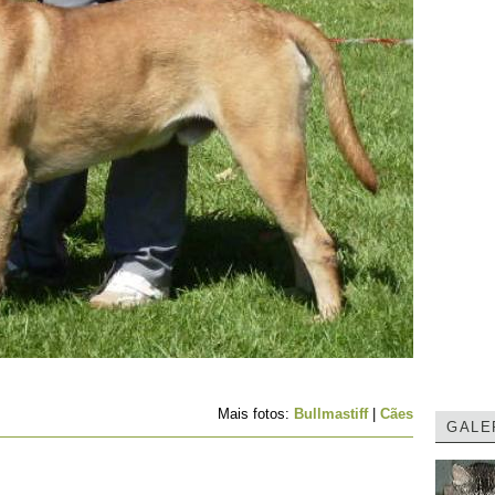
Mais fotos:
Bullmastiff
|
Cães
GALE