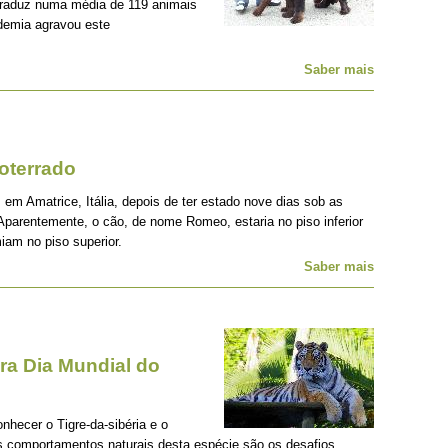
traduz numa média de 119 animais
demia agravou este
Saber mais
oterrado
 em Amatrice, Itália, depois de ter estado nove dias sob as
Aparentemente, o cão, de nome Romeo, estaria no piso inferior
iam no piso superior.
Saber mais
a Dia Mundial do
onhecer o Tigre-da-sibéria e o
os comportamentos naturais desta espécie são os desafios