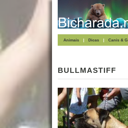
Animais
|
Dicas
|
Canis & G
BULLMASTIFF