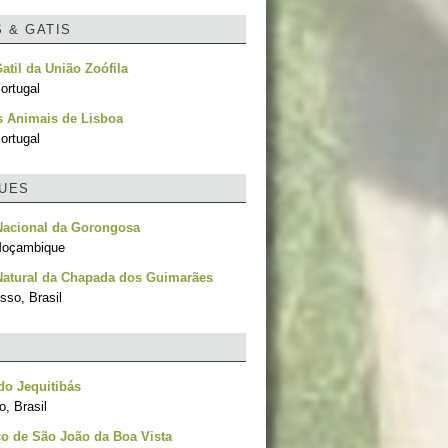
S & GATIS
Gatil da União Zoófila
ortugal
s Animais de Lisboa
ortugal
UES
Nacional da Gorongosa
Moçambique
Natural da Chapada dos Guimarães
sso, Brasil
o Jequitibás
, Brasil
o de São João da Boa Vista