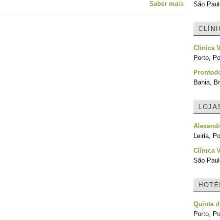
Saber mais
São Paulo
CLÍN
Clínica V
Porto, Po
Prontod
Bahia, Br
LOJA
Alexandr
Leiria, P
Clínica 
São Paulo
HOTÉ
Quinta d
Porto, Po