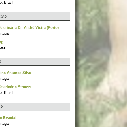
, Brasil
ICAS
eterinária Dr. André Vieira (Porto)
rtugal
og
asil
S
ina Antunes Silva
ortugal
Veterinária Strauss
, Brasil
IS
o Ervedal
rtugal