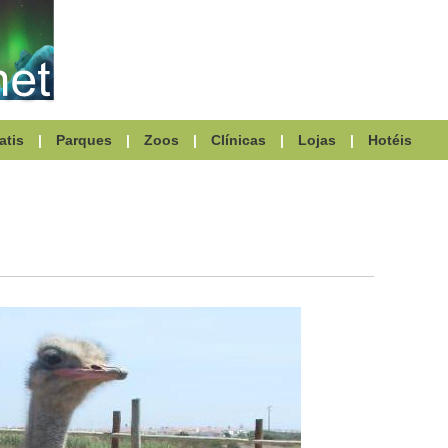
atis
|
Parques
|
Zoos
|
Clínicas
|
Lojas
|
Hotéis