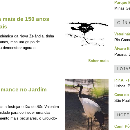
Parque 
Minas Ger
á mais de 150 anos
CLÍN
aís
Veteriná
démica da Nova Zelândia, tinha
Rio Grand
0 anos, mas um grupo de
iu demonstrar agora o
Álvaro E
Paraná, B
Saber mais
LOJA
P.P.A. -
Lisboa, P
romance no Jardim
Casa do
São Paulo
s a festejar o Dia de São Valentim
unidade para conhecer uma das
HOTÉ
ento mais peculiares, o Grou-do-
Canil Pô