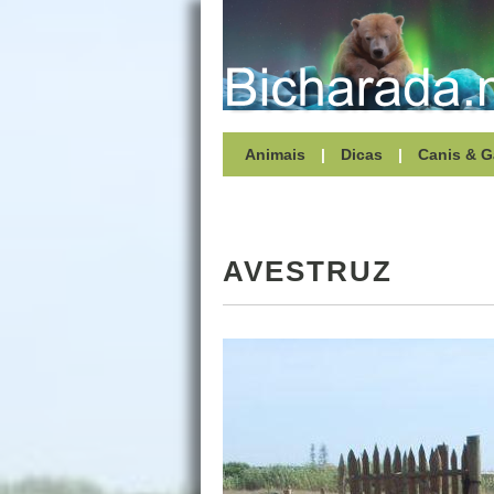
Animais
|
Dicas
|
Canis & G
AVESTRUZ