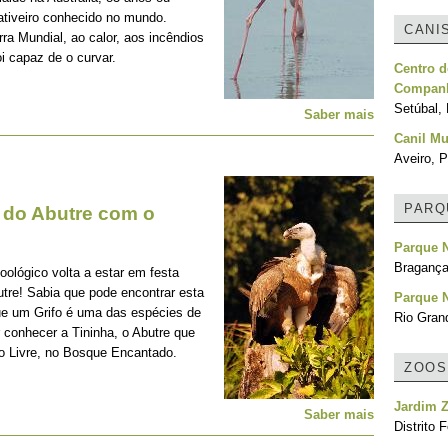
tiveiro conhecido no mundo.
CANI
ra Mundial, ao calor, aos incêndios
oi capaz de o curvar.
Centro d
Companh
Setúbal, 
Saber mais
Canil Mu
Aveiro, P
PARQ
l do Abutre com o
Parque N
Bragança
ológico volta a estar em festa
tre! Sabia que pode encontrar esta
Parque N
que um Grifo é uma das espécies de
Rio Grand
r conhecer a Tininha, o Abutre que
o Livre, no Bosque Encantado.
ZOOS
Jardim Z
Saber mais
Distrito F