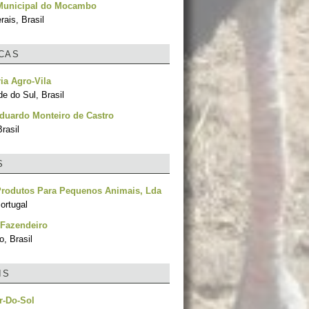
Municipal do Mocambo
ais, Brasil
ICAS
ria Agro-Vila
e do Sul, Brasil
duardo Monteiro de Castro
rasil
S
 Produtos Para Pequenos Animais, Lda
ortugal
 Fazendeiro
, Brasil
IS
r-Do-Sol