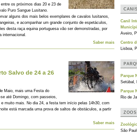
entre os próximos dias 20 e 23 de
CANI
valo Puro Sangue Lusitano.
ervar alguns dos mais belos exemplares de cavalos lusitanos,
Canil In
angeiras, e acompanhar um grande conjunto de espetáculos,
Municípi
ões desta raça equina portuguesa vão ser demonstradas, por
Aveiro, P
a internacional.
Saber mais
Centro d
Lisboa, P
PARQ
to Salvo de 24 a 26
Parque N
Setúbal, 
 de Maio, mais uma Festa do
Parque N
a-se até Domingo, com passeios,
Rio de Ja
e muito mais. No dia 24, a festa tem início pelas 14h30, com
noite está marcada uma prova de saltos de obstáculos, a partir
ZOOS
Saber mais
Zoológi
São Paulo