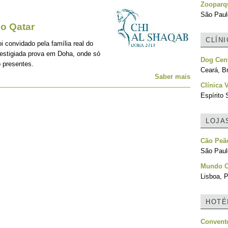
Zooparqu
São Paulo
o Qatar
CLÍN
i convidado pela família real do
restigiada prova em Doha, onde só
Dog Cent
 presentes.
Ceará, Br
Saber mais
Clínica 
Espírito 
LOJA
Cão Peão
São Paulo
Mundo C
Lisboa, P
HOTÉ
Convento