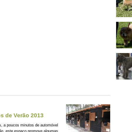
os de Verão 2013
as, a poucos minutos de automóvel
erão, este espaço promove algumas