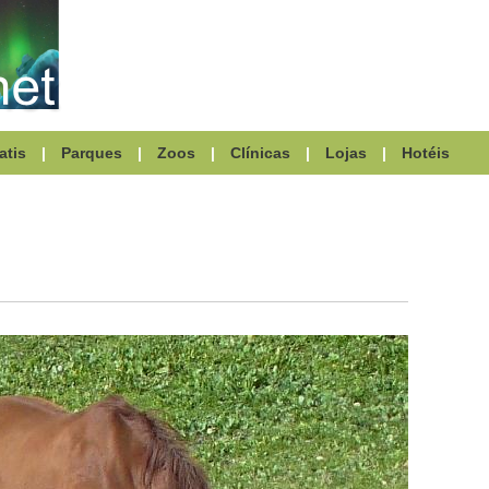
atis
|
Parques
|
Zoos
|
Clínicas
|
Lojas
|
Hotéis