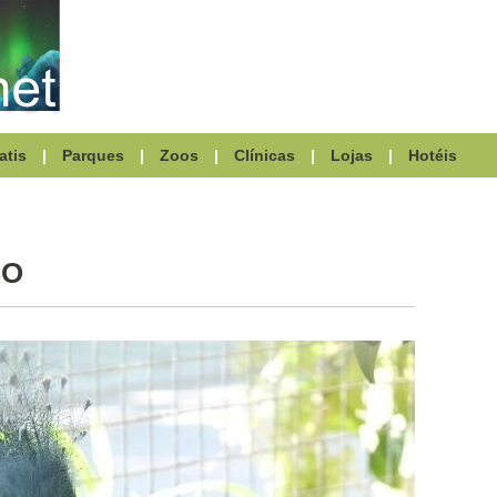
atis
|
Parques
|
Zoos
|
Clínicas
|
Lojas
|
Hotéis
DO