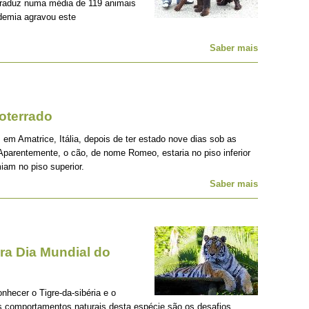
traduz numa média de 119 animais
demia agravou este
Saber mais
oterrado
 em Amatrice, Itália, depois de ter estado nove dias sob as
Aparentemente, o cão, de nome Romeo, estaria no piso inferior
iam no piso superior.
Saber mais
a Dia Mundial do
onhecer o Tigre-da-sibéria e o
os comportamentos naturais desta espécie são os desafios