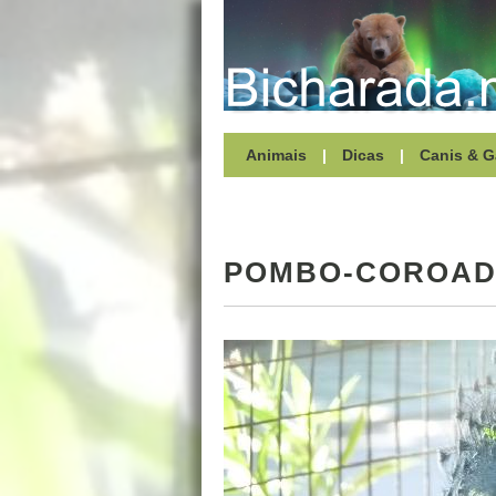
Animais
|
Dicas
|
Canis & G
POMBO-COROA