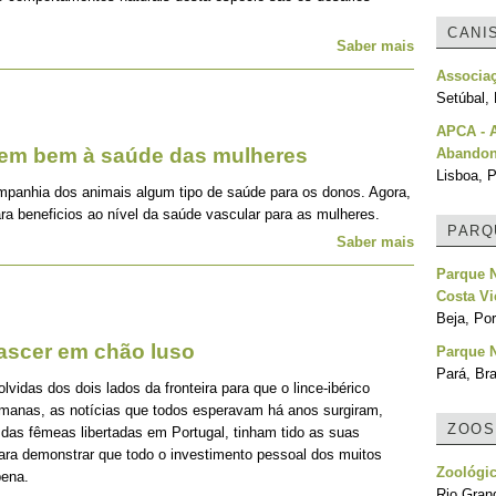
CANI
Saber mais
Associa
Setúbal, 
APCA - 
zem bem à saúde das mulheres
Abando
Lisboa, P
mpanhia dos animais algum tipo de saúde para os donos. Agora,
ra beneficios ao nível da saúde vascular para as mulheres.
PARQ
Saber mais
Parque N
Costa Vi
Beja, Por
nascer em chão luso
Parque 
Pará, Bra
idas dos dois lados da fronteira para que o lince-ibérico
emanas, as notícias que todos esperavam há anos surgiram,
ZOOS
 das fêmeas libertadas em Portugal, tinham tido as suas
para demonstrar que todo o investimento pessoal dos muitos
Zoológic
pena.
Rio Grand