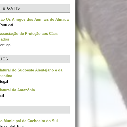
S & GATIS
ção Os Amigos dos Animais de Almada
Portugal
Associação de Proteção aos Cães
nados
ortugal
UES
atural do Sudoeste Alentejano e da
centina
tugal
Natural da Amazônia
sil
o Municipal de Cachoeira do Sul
e do Sul, Brasil