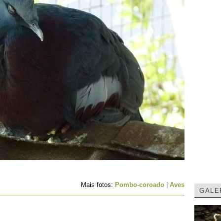
Mais fotos:
Pombo-coroado
|
Aves
GALE