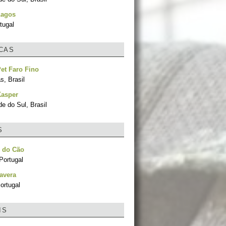
Lagos
tugal
ICAS
Pet Faro Fino
, Brasil
Kasper
e do Sul, Brasil
S
r do Cão
Portugal
avera
ortugal
IS