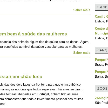
CANI
Saber mais
Canil e 
Lisboa, P
Centro d
zem bem à saúde das mulheres
Municípi
Lisboa, P
mpanhia dos animais algum tipo de saúde para os donos. Agora,
ra beneficios ao nível da saúde vascular para as mulheres.
PARQ
Saber mais
Parque 
Braga, Po
Parque N
nascer em chão luso
Bahia, Br
idas dos dois lados da fronteira para que o lince-ibérico
ZOOS
emanas, as notícias que todos esperavam há anos surgiram,
 das fêmeas libertadas em Portugal, tinham tido as suas
Zoológic
para demonstrar que todo o investimento pessoal dos muitos
São Paulo
pena.