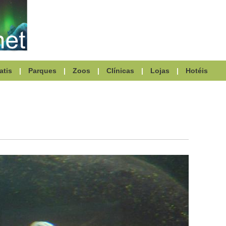
atis
|
Parques
|
Zoos
|
Clínicas
|
Lojas
|
Hotéis