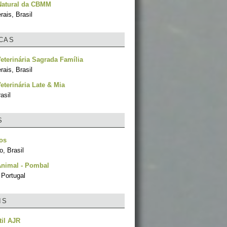
Natural da CBMM
ais, Brasil
ICAS
Veterinária Sagrada Família
ais, Brasil
Veterinária Late & Mia
asil
S
os
, Brasil
nimal - Pombal
 Portugal
IS
til AJR