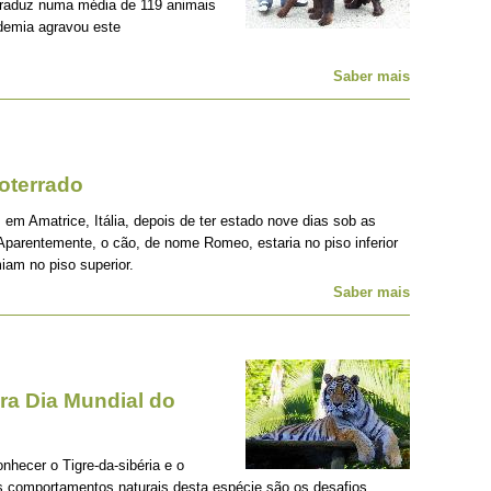
traduz numa média de 119 animais
demia agravou este
Saber mais
oterrado
 em Amatrice, Itália, depois de ter estado nove dias sob as
Aparentemente, o cão, de nome Romeo, estaria no piso inferior
iam no piso superior.
Saber mais
a Dia Mundial do
onhecer o Tigre-da-sibéria e o
os comportamentos naturais desta espécie são os desafios