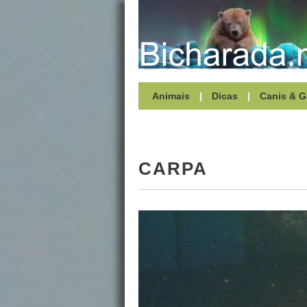
Animais
|
Dicas
|
Canis & G
CARPA