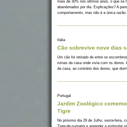
mais de 30% nos últimos anos, o que se 
abandonados por dia. Explicações? A pan
comportamento, mas não é a única razão.
Itália
Cão sobrevive nove dias s
Um cão foi retirado de entre os escombros
ruínas da casa onde vivia com os donos. 
da casa, ao contrário dos donos, que dorm
Portugal
Jardim Zoológico comemor
Tigre
No próximo dia 29 de Julho, sexta-feira, c
Tigre-de-sumatra e aprender a estimular 