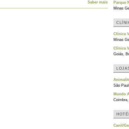
Saber mais
Parque 
Minas Ger
CLÍN
Clínica 
Minas Ger
Clínica 
Goiás, Br
LOJA
Animalit
São Paulo
Mundo A
Coimbra,
HOTÉ
Canil/Ga