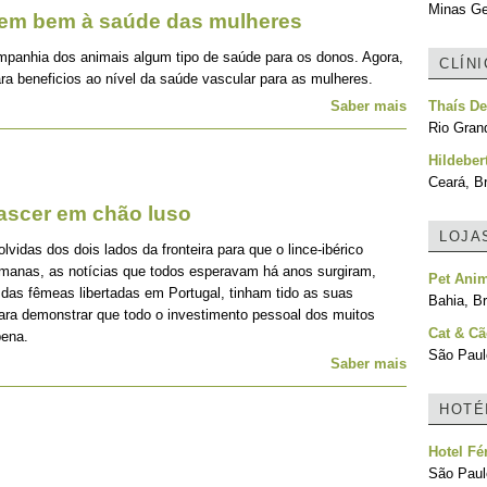
Minas Ger
zem bem à saúde das mulheres
mpanhia dos animais algum tipo de saúde para os donos. Agora,
CLÍN
ra beneficios ao nível da saúde vascular para as mulheres.
Saber mais
Thaís De
Rio Grand
Hildeber
Ceará, Br
nascer em chão luso
LOJA
idas dos dois lados da fronteira para que o lince-ibérico
emanas, as notícias que todos esperavam há anos surgiram,
Pet Ani
 das fêmeas libertadas em Portugal, tinham tido as suas
Bahia, Br
para demonstrar que todo o investimento pessoal dos muitos
Cat & C
pena.
São Paulo
Saber mais
HOTÉ
Hotel Fé
São Paulo