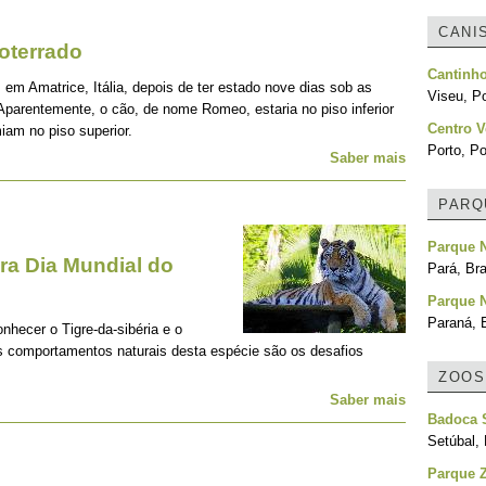
CANI
oterrado
Cantinh
 em Amatrice, Itália, depois de ter estado nove dias sob as
Viseu, Po
Aparentemente, o cão, de nome Romeo, estaria no piso inferior
Centro V
iam no piso superior.
Porto, Po
Saber mais
PARQ
Parque 
a Dia Mundial do
Pará, Bra
Parque 
Paraná, B
onhecer o Tigre-da-sibéria e o
os comportamentos naturais desta espécie são os desafios
ZOOS
Saber mais
Badoca S
Setúbal, 
Parque Z