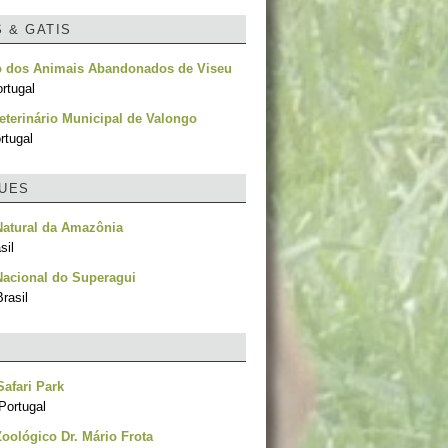
S & GATIS
o dos Animais Abandonados de Viseu
rtugal
eterinário Municipal de Valongo
rtugal
UES
Natural da Amazônia
sil
Nacional do Superagui
rasil
afari Park
Portugal
oológico Dr. Mário Frota