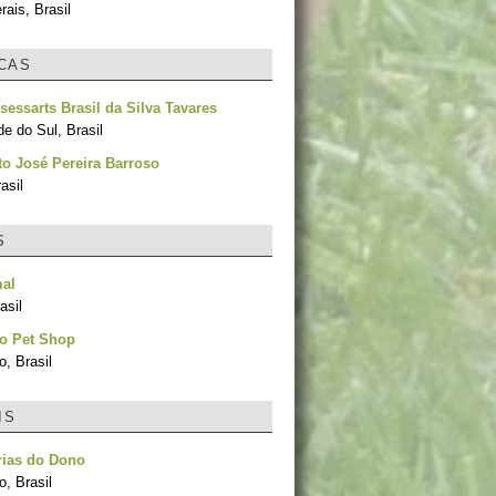
ais, Brasil
ICAS
sessarts Brasil da Silva Tavares
e do Sul, Brasil
to José Pereira Barroso
asil
S
mal
asil
ão Pet Shop
, Brasil
IS
rias do Dono
, Brasil