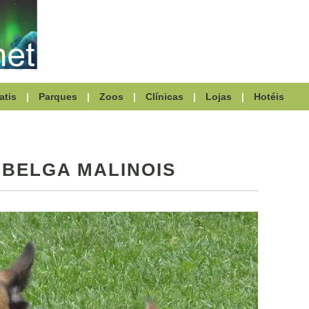
atis
|
Parques
|
Zoos
|
Clínicas
|
Lojas
|
Hotéis
 BELGA MALINOIS