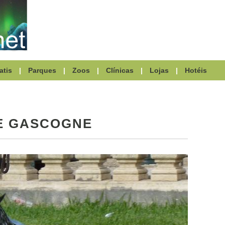
atis
|
Parques
|
Zoos
|
Clínicas
|
Lojas
|
Hotéis
E GASCOGNE