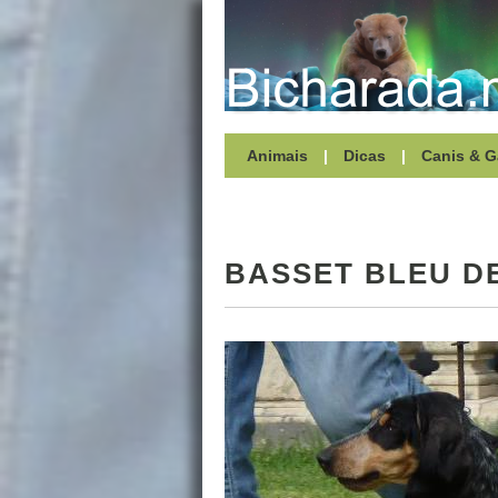
Animais
|
Dicas
|
Canis & G
BASSET BLEU D