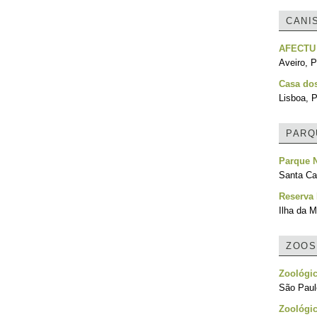
CANI
AFECTU
Aveiro, P
Casa do
Lisboa, P
PARQ
Parque 
Santa Cat
Reserva 
Ilha da M
ZOOS
Zoológic
São Paulo
Zoológic