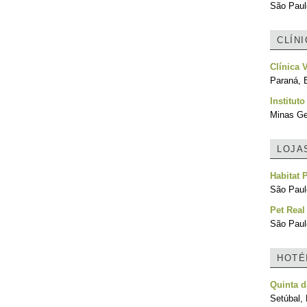
São Paulo
CLÍN
Clínica V
Paraná, B
Instituto
Minas Ger
LOJA
Habitat 
São Paulo
Pet Real
São Paulo
HOTÉ
Quinta d
Setúbal, 