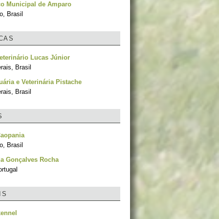
co Municipal de Amparo
, Brasil
ICAS
eterinário Lucas Júnior
ais, Brasil
ária e Veterinária Pistache
ais, Brasil
S
Caopania
, Brasil
da Gonçalves Rocha
rtugal
IS
kennel