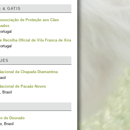
S & GATIS
Associação de Proteção aos Cães
nados
ortugal
e Recolha Oficial de Vila Franca de Xira
ortugal
UES
Nacional da Chapada Diamantina
asil
Nacional de Pacaás Novos
 Brasil
co de Dourado
, Brasil