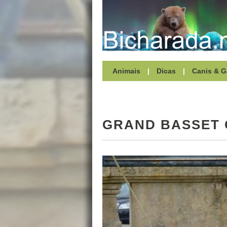
Animais
|
Dicas
|
Canis & G
GRAND BASSET 