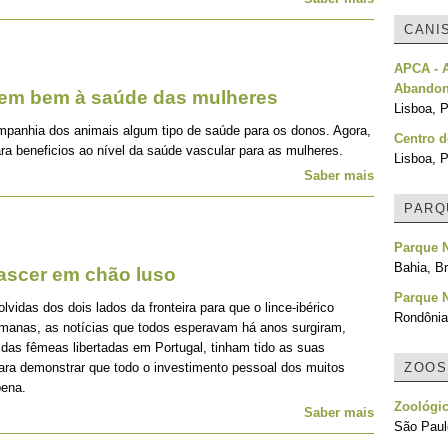
CANI
APCA - 
Abando
zem bem à saúde das mulheres
Lisboa, P
mpanhia dos animais algum tipo de saúde para os donos. Agora,
Centro d
ra beneficios ao nível da saúde vascular para as mulheres.
Lisboa, P
Saber mais
PARQ
Parque 
Bahia, Br
nascer em chão luso
Parque 
idas dos dois lados da fronteira para que o lince-ibérico
Rondônia,
emanas, as notícias que todos esperavam há anos surgiram,
 das fêmeas libertadas em Portugal, tinham tido as suas
para demonstrar que todo o investimento pessoal dos muitos
ZOOS
pena.
Zoológi
Saber mais
São Paulo