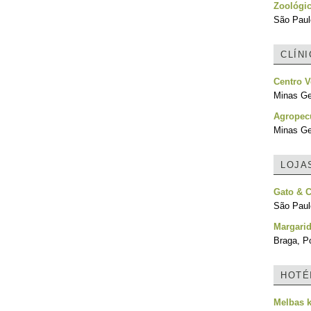
Zoológi
São Paulo
CLÍN
Centro V
Minas Ger
Agropecu
Minas Ger
LOJA
Gato & 
São Paulo
Margari
Braga, Po
HOTÉ
Melbas 