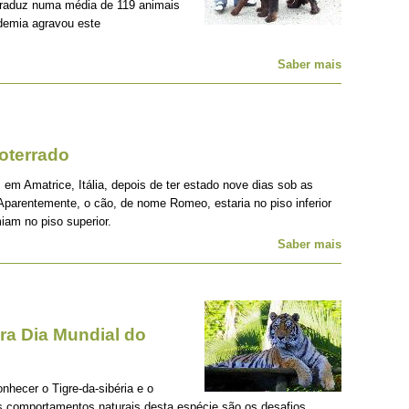
traduz numa média de 119 animais
demia agravou este
Saber mais
oterrado
 em Amatrice, Itália, depois de ter estado nove dias sob as
Aparentemente, o cão, de nome Romeo, estaria no piso inferior
iam no piso superior.
Saber mais
a Dia Mundial do
onhecer o Tigre-da-sibéria e o
os comportamentos naturais desta espécie são os desafios