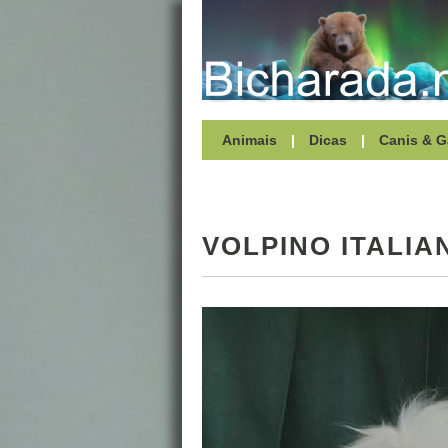
Animais
|
Dicas
|
Canis & G
VOLPINO ITALIA