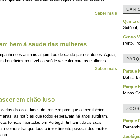
CANI
Saber mais
Quinta 
Setúbal, 
Centro V
zem bem à saúde das mulheres
Porto, Po
mpanhia dos animais algum tipo de saúde para os donos. Agora,
PARQ
ra beneficios ao nível da saúde vascular para as mulheres.
Saber mais
Parque N
Bahia, Br
Parque N
Minas Ger
nascer em chão luso
ZOOS
idas dos dois lados da fronteira para que o lince-ibérico
emanas, as notícias que todos esperavam há anos surgiram,
Parque 
 das fêmeas libertadas em Portugal, tinham tido as suas
Pernambu
para demonstrar que todo o investimento pessoal dos muitos
pena.
Zoológi