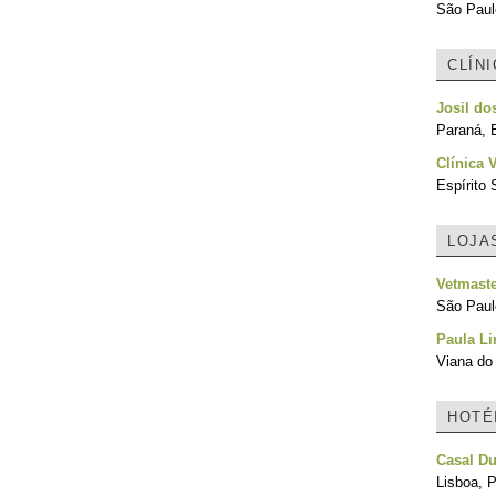
São Paulo
CLÍN
Josil do
Paraná, B
Clínica 
Espírito 
LOJA
Vetmast
São Paulo
Paula L
Viana do 
HOTÉ
Casal Du
Lisboa, P