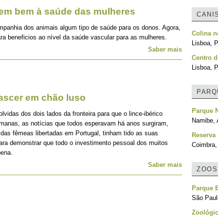
zem bem à saúde das mulheres
CANI
mpanhia dos animais algum tipo de saúde para os donos. Agora,
Colina 
ra beneficios ao nível da saúde vascular para as mulheres.
Lisboa, P
Saber mais
Centro d
Lisboa, P
PARQ
nascer em chão luso
Parque N
idas dos dois lados da fronteira para que o lince-ibérico
Namibe, 
emanas, as notícias que todos esperavam há anos surgiram,
 das fêmeas libertadas em Portugal, tinham tido as suas
Reserva 
para demonstrar que todo o investimento pessoal dos muitos
Coimbra,
pena.
Saber mais
ZOOS
Parque 
São Paulo
Zoológic