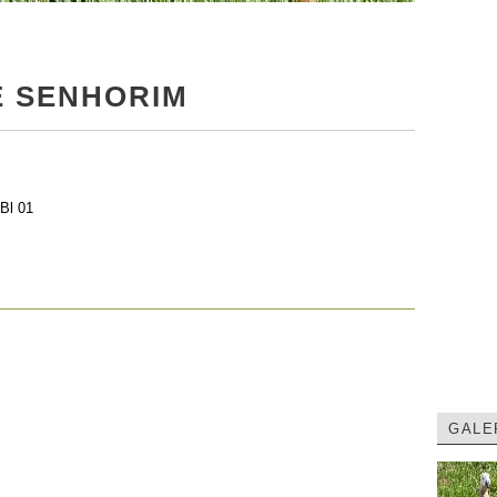
E SENHORIM
Bl 01
GALE