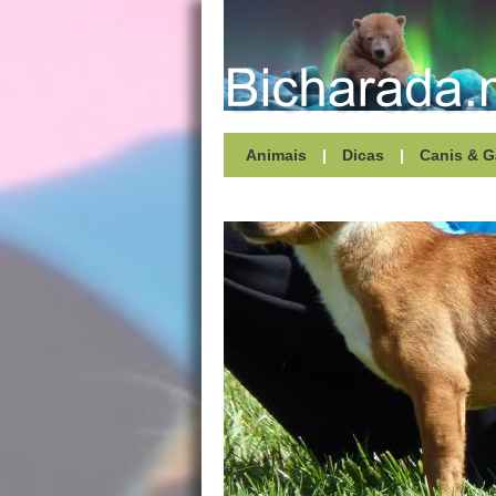
Animais
|
Dicas
|
Canis & G