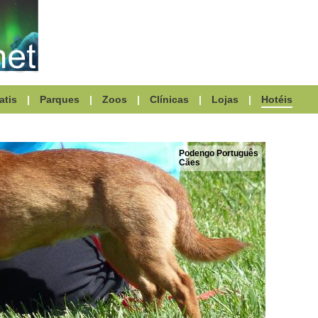
atis
|
Parques
|
Zoos
|
Clínicas
|
Lojas
|
Hotéis
Podengo Português
Cães