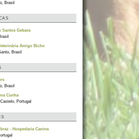
, Brasil
ICAS
s Santos Gebara
rasil
Veterinária Amigo Bicho
Santo, Brasil
S
ers
, Brasil
ima Cunha
Castelo, Portugal
IS
braz - Hospedaria Canina
ortugal